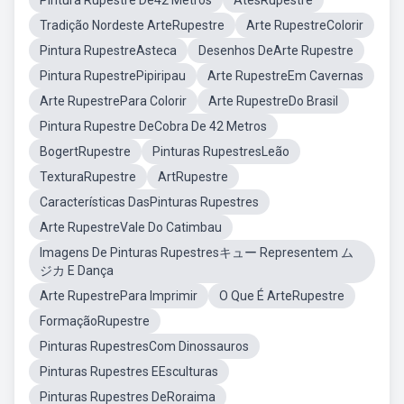
Pintura Rupestre De42 Metros
AtesRupestre
Tradição Nordeste ArteRupestre
Arte RupestreColorir
Pintura RupestreAsteca
Desenhos DeArte Rupestre
Pintura RupestrePipiripau
Arte RupestreEm Cavernas
Arte RupestrePara Colorir
Arte RupestreDo Brasil
Pintura Rupestre DeCobra De 42 Metros
BogertRupestre
Pinturas RupestresLeão
TexturaRupestre
ArtRupestre
Características DasPinturas Rupestres
Arte RupestreVale Do Catimbau
Imagens De Pinturas Rupestresキュー Representem ム
ジカ E Dança
Arte RupestrePara Imprimir
O Que É ArteRupestre
FormaçãoRupestre
Pinturas RupestresCom Dinossauros
Pinturas Rupestres EEsculturas
Pinturas Rupestres DeRoraima