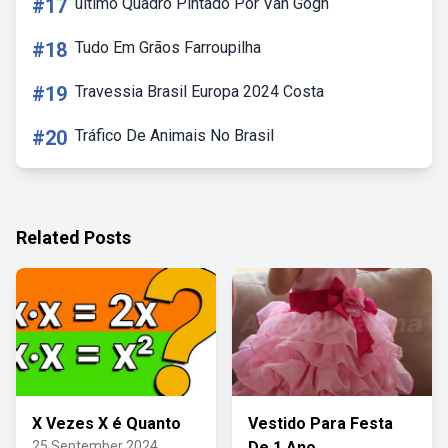
#17
último Quadro Pintado Por Van Gogh
#18
Tudo Em Grãos Farroupilha
#19
Travessia Brasil Europa 2024 Costa
#20
Tráfico De Animais No Brasil
Related Posts
X Vezes X é Quanto
Vestido Para Festa
25 September 2024
De 1 Ano