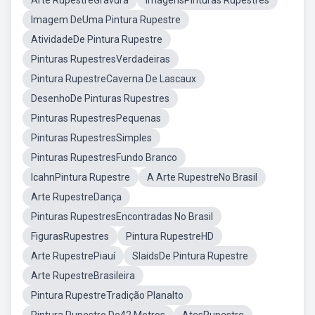
Arte RupestreGravura
ImagensPinturas Rupestres
Imagem DeUma Pintura Rupestre
AtividadeDe Pintura Rupestre
Pinturas RupestresVerdadeiras
Pintura RupestreCaverna De Lascaux
DesenhoDe Pinturas Rupestres
Pinturas RupestresPequenas
Pinturas RupestresSimples
Pinturas RupestresFundo Branco
IcahnPintura Rupestre
A Arte RupestreNo Brasil
Arte RupestreDança
Pinturas RupestresEncontradas No Brasil
FigurasRupestres
Pintura RupestreHD
Arte RupestrePiauí
SlaidsDe Pintura Rupestre
Arte RupestreBrasileira
Pintura RupestreTradição Planalto