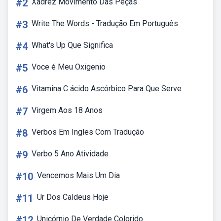
#2
Xadrez Movimento Das Peças
#3
Write The Words - Tradução Em Português
#4
What's Up Que Significa
#5
Voce é Meu Oxigenio
#6
Vitamina C ácido Ascórbico Para Que Serve
#7
Virgem Aos 18 Anos
#8
Verbos Em Ingles Com Tradução
#9
Verbo 5 Ano Atividade
#10
Vencemos Mais Um Dia
#11
Ur Dos Caldeus Hoje
#12
Unicórnio De Verdade Colorido