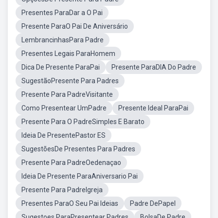
Presentes ParaDar a O Pai
Presente ParaO Pai De Aniversário
LembrancinhasPara Padre
Presentes Legais ParaHomem
Dica De Presente ParaPai
Presente ParaDIA Do Padre
SugestãoPresente Para Padres
Presente Para PadreVisitante
Como Presentear UmPadre
Presente Ideal ParaPai
Presente Para O PadreSimples E Barato
Ideia De PresentePastor ES
SugestõesDe Presentes Para Padres
Presente Para PadreOedenaçao
Ideia De Presente ParaAniversario Pai
Presente Para PadreIgreja
Presentes ParaO Seu Pai Ideias
Padre DePapel
Sugestoes ParaPresentear Padres
BolsaDe Padre