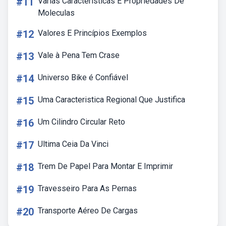
#11
Varias Caracteristicas E Propriedades De
Moleculas
#12
Valores E Princípios Exemplos
#13
Vale à Pena Tem Crase
#14
Universo Bike é Confiável
#15
Uma Caracteristica Regional Que Justifica
#16
Um Cilindro Circular Reto
#17
Ultima Ceia Da Vinci
#18
Trem De Papel Para Montar E Imprimir
#19
Travesseiro Para As Pernas
#20
Transporte Aéreo De Cargas