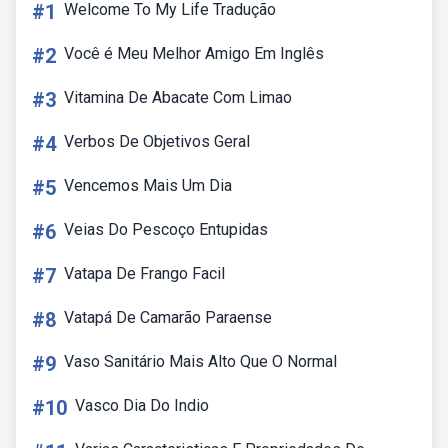
#1
Welcome To My Life Tradução
#2
Você é Meu Melhor Amigo Em Inglês
#3
Vitamina De Abacate Com Limao
#4
Verbos De Objetivos Geral
#5
Vencemos Mais Um Dia
#6
Veias Do Pescoço Entupidas
#7
Vatapa De Frango Facil
#8
Vatapá De Camarão Paraense
#9
Vaso Sanitário Mais Alto Que O Normal
#10
Vasco Dia Do Indio