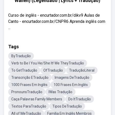
Wallen) (Legendado | Lyrics + Tradução)
Curso de inglês - encurtador.com.br/dikv9 Aulas de
Canto - encurtador.com.br/CNPR6 Aprenda inglês com
...
Tags
ByTradução
Verb to Be I You He/She It! We TheyTradução
To GetTradução
OfTradução
TraduçãoLiteral
Transcrição ETradução
Imagens DeTradução
1000 Frases Em Inglês
100 Frases Em Inglês
PronounsTradução
IWas Tradução
Caça Palavras Family Members
Do ItTradução
Textos ParaTradução
Tipos DeTradução
All of MeTradução
Família Em Inglês Membros