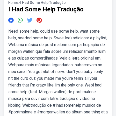
Home
>
I Had Some Help Tradução
I Had Some Help Tradução
Need some help, could use some help, want some
help, needed some help. Swae lee) adicionar à playlist;
Webuma música de post malone com participação de
morgan wallen que fala sobre um relacionamento ruim
e as culpas compartilhadas. Veja a letra original em.
Webpara mais músicas legendadas, subscrevam no
meu canal: You got alot of nerve don’t you baby i only
hit the curb cuz you made me you’re tellin’ all your
friends that i’m crazy like i’m the only one. Webi had
some help (feat. Morgan wallen) de post malone,
música para ouvir com letra, tradução e vídeo no
kboing. Webtradução de #ihadsomehelp música de
#postmalone e #morganwallen do álbum one thing at a