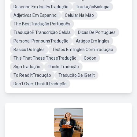
Desenho Em InglêsTradução
TraduçãoBiologia
Adjetivos Em Espanhol
Celular Na Mão
The BestTradução Português
TraduçãoE Transcrição Célula
Dicas De Portugues
Personal PronounsTradução
Artigos Em Ingles
Basico Do Ingles
Textos Em Inglês ComTradução
This That These ThoseTradução
Codon
SignTradução
ThinksTradução
To Read ItTradução
Tradução De IGet It
Don't Over Think ItTradução