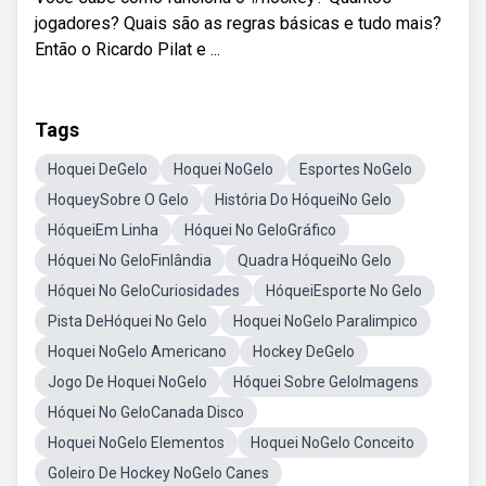
jogadores? Quais são as regras básicas e tudo mais?
Então o Ricardo Pilat e ...
Tags
Hoquei DeGelo
Hoquei NoGelo
Esportes NoGelo
HoqueySobre O Gelo
História Do HóqueiNo Gelo
HóqueiEm Linha
Hóquei No GeloGráfico
Hóquei No GeloFinlândia
Quadra HóqueiNo Gelo
Hóquei No GeloCuriosidades
HóqueiEsporte No Gelo
Pista DeHóquei No Gelo
Hoquei NoGelo Paralimpico
Hoquei NoGelo Americano
Hockey DeGelo
Jogo De Hoquei NoGelo
Hóquei Sobre GeloImagens
Hóquei No GeloCanada Disco
Hoquei NoGelo Elementos
Hoquei NoGelo Conceito
Goleiro De Hockey NoGelo Canes