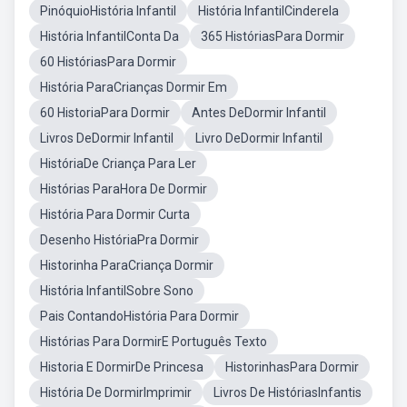
PinóquioHistória Infantil
História InfantilCinderela
História InfantilConta Da
365 HistóriasPara Dormir
60 HistóriasPara Dormir
História ParaCrianças Dormir Em
60 HistoriaPara Dormir
Antes DeDormir Infantil
Livros DeDormir Infantil
Livro DeDormir Infantil
HistóriaDe Criança Para Ler
Histórias ParaHora De Dormir
História Para Dormir Curta
Desenho HistóriaPra Dormir
Historinha ParaCriança Dormir
História InfantilSobre Sono
Pais ContandoHistória Para Dormir
Histórias Para DormirE Português Texto
Historia E DormirDe Princesa
HistorinhasPara Dormir
História De DormirImprimir
Livros De HistóriasInfantis