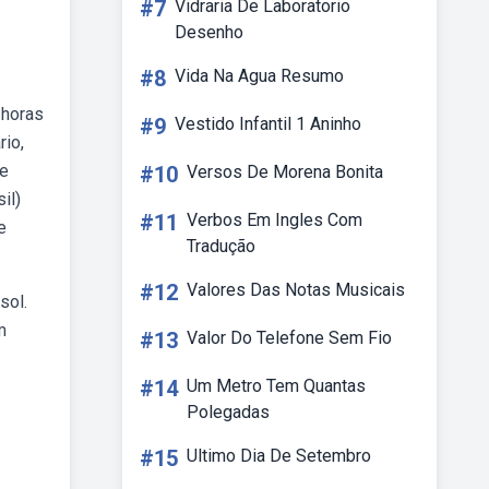
#7
Vidraria De Laboratorio
Desenho
#8
Vida Na Agua Resumo
 horas
#9
Vestido Infantil 1 Aninho
rio,
de
#10
Versos De Morena Bonita
il)
#11
Verbos Em Ingles Com
e
Tradução
#12
Valores Das Notas Musicais
sol.
m
#13
Valor Do Telefone Sem Fio
#14
Um Metro Tem Quantas
Polegadas
#15
Ultimo Dia De Setembro