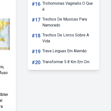
#16
Trichomonas Vaginalis O Que
é
#17
Trechos De Musicas Para
Namorado
#18
Trechos De Livros Sobre A
Vida
#19
Trava Linguas Em Alemão
#20
Transformar 5 8 Km Em Cm
io,
 fuso
Obter
al
ra