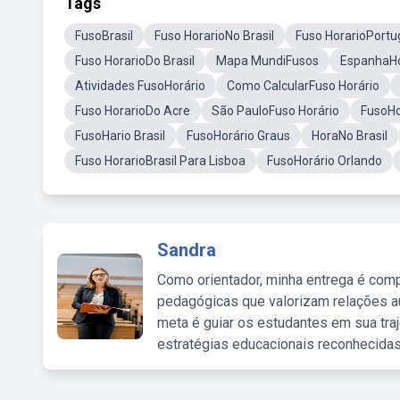
Tags
FusoBrasil
Fuso HorarioNo Brasil
Fuso HorarioPortu
Fuso HorarioDo Brasil
Mapa MundiFusos
EspanhaHo
Atividades FusoHorário
Como CalcularFuso Horário
Fuso HorarioDo Acre
São PauloFuso Horário
FusoHo
FusoHario Brasil
FusoHorário Graus
HoraNo Brasil
Fuso HorarioBrasil Para Lisboa
FusoHorário Orlando
Sandra
Como orientador, minha entrega é comp
pedagógicas que valorizam relações au
meta é guiar os estudantes em sua traj
estratégias educacionais reconhecidas