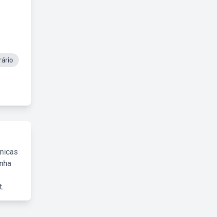
ário
cnicas
inha
.