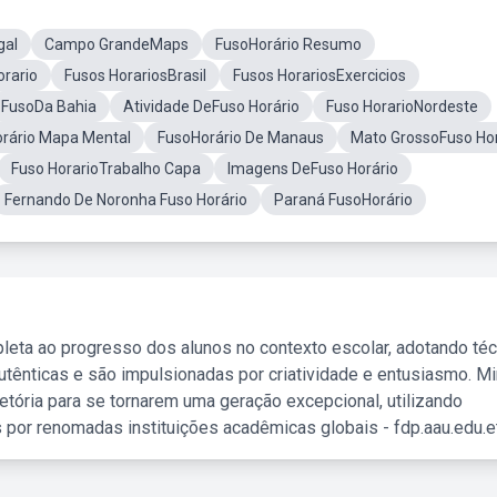
gal
Campo GrandeMaps
FusoHorário Resumo
rario
Fusos HorariosBrasil
Fusos HorariosExercicios
FusoDa Bahia
Atividade DeFuso Horário
Fuso HorarioNordeste
rário Mapa Mental
FusoHorário De Manaus
Mato GrossoFuso Hor
Fuso HorarioTrabalho Capa
Imagens DeFuso Horário
Fernando De Noronha Fuso Horário
Paraná FusoHorário
leta ao progresso dos alunos no contexto escolar, adotando té
tênticas e são impulsionadas por criatividade e entusiasmo. M
etória para se tornarem uma geração excepcional, utilizando
 por renomadas instituições acadêmicas globais - fdp.aau.edu.et