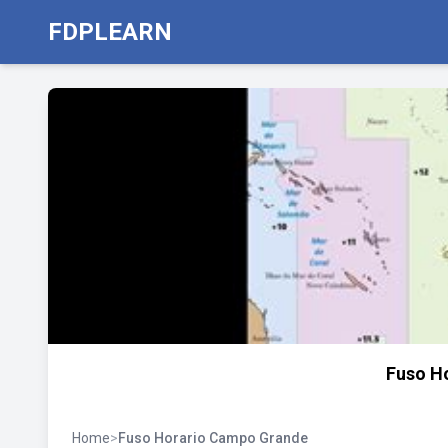
FDPLEARN
Fuso H
Home
>
Fuso Horario Campo Grande