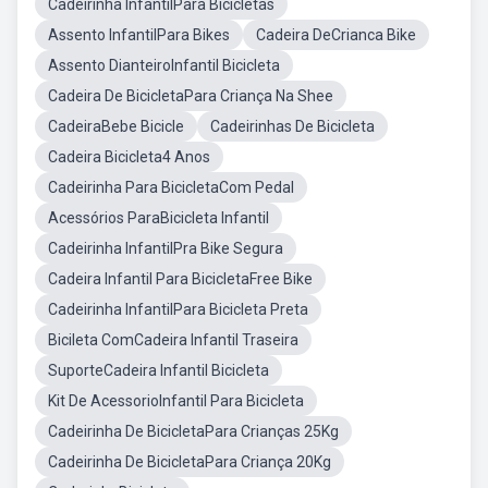
Cadeirinha InfantilPara Bicicletas
Assento InfantilPara Bikes
Cadeira DeCrianca Bike
Assento DianteiroInfantil Bicicleta
Cadeira De BicicletaPara Criança Na Shee
CadeiraBebe Bicicle
Cadeirinhas De Bicicleta
Cadeira Bicicleta4 Anos
Cadeirinha Para BicicletaCom Pedal
Acessórios ParaBicicleta Infantil
Cadeirinha InfantilPra Bike Segura
Cadeira Infantil Para BicicletaFree Bike
Cadeirinha InfantilPara Bicicleta Preta
Bicileta ComCadeira Infantil Traseira
SuporteCadeira Infantil Bicicleta
Kit De AcessorioInfantil Para Bicicleta
Cadeirinha De BicicletaPara Crianças 25Kg
Cadeirinha De BicicletaPara Criança 20Kg