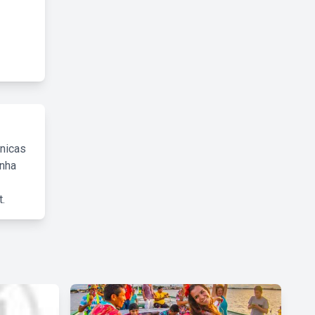
cnicas
inha
.