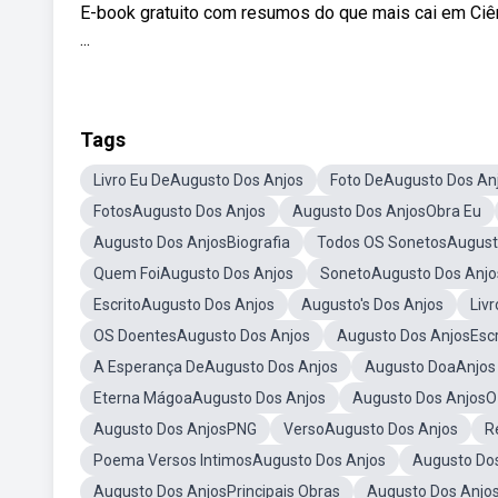
E-book gratuito com resumos do que mais cai em Ciê
...
Tags
Livro Eu DeAugusto Dos Anjos
Foto DeAugusto Dos An
FotosAugusto Dos Anjos
Augusto Dos AnjosObra Eu
Augusto Dos AnjosBiografia
Todos OS SonetosAugust
Quem FoiAugusto Dos Anjos
SonetoAugusto Dos Anjo
EscritoAugusto Dos Anjos
Augusto's Dos Anjos
Liv
OS DoentesAugusto Dos Anjos
Augusto Dos AnjosEsc
A Esperança DeAugusto Dos Anjos
Augusto DoaAnjos
Eterna MágoaAugusto Dos Anjos
Augusto Dos AnjosO 
Augusto Dos AnjosPNG
VersoAugusto Dos Anjos
R
Poema Versos IntimosAugusto Dos Anjos
Augusto Do
Augusto Dos AnjosPrincipais Obras
Augusto Dos Anjo