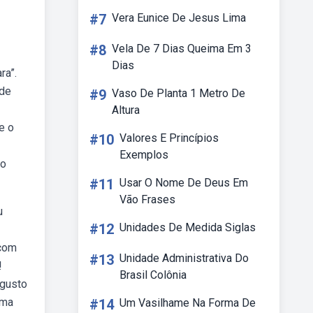
#7
Vera Eunice De Jesus Lima
#8
Vela De 7 Dias Queima Em 3
Dias
ra”.
 de
#9
Vaso De Planta 1 Metro De
Altura
e o
#10
Valores E Princípios
Exemplos
do
#11
Usar O Nome De Deus Em
Vão Frases
u
#12
Unidades De Medida Siglas
 com
#13
Unidade Administrativa Do
!
Brasil Colônia
ugusto
uma
#14
Um Vasilhame Na Forma De