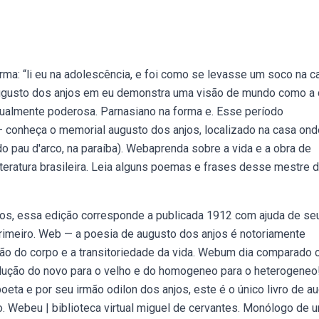
ma: “li eu na adolescência, e foi como se levasse um soco na ca
augusto dos anjos em eu demonstra uma visão de mundo como a
ualmente poderosa. Parnasiano na forma e. Esse período
 conheça o memorial augusto dos anjos, localizado na casa ond
o pau d'arco, na paraíba). Webaprenda sobre a vida e a obra de
iteratura brasileira. Leia alguns poemas e frases desse mestre 
jos, essa edição corresponde a publicada 1912 com ajuda de se
 primeiro. Web — a poesia de augusto dos anjos é notoriamente
ão do corpo e a transitoriedade da vida. Webum dia comparado
evolução do novo para o velho e do homogeneo para o heterogeneo
eta e por seu irmão odilon dos anjos, este é o único livro de a
o. Webeu | biblioteca virtual miguel de cervantes. Monólogo de 