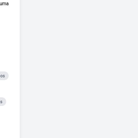
 uma
jos
as