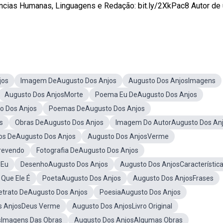
ncias Humanas, Linguagens e Redação: bit.ly/2XkPac8 Autor de
jos
Imagem DeAugusto Dos Anjos
Augusto Dos AnjosImagens
Augusto Dos AnjosMorte
Poema Eu DeAugusto Dos Anjos
o Dos Anjos
Poemas DeAugusto Dos Anjos
s
Obras DeAugusto Dos Anjos
Imagem Do AutorAugusto Dos An
ros DeAugusto Dos Anjos
Augusto Dos AnjosVerme
revendo
Fotografia DeAugusto Dos Anjos
 Eu
DesenhoAugusto Dos Anjos
Augusto Dos AnjosCaracterístic
Que Ele É
PoetaAugusto Dos Anjos
Augusto Dos AnjosFrases
etrato DeAugusto Dos Anjos
PoesiaAugusto Dos Anjos
s AnjosDeus Verme
Augusto Dos AnjosLivro Original
sImagens Das Obras
Augusto Dos AnjosAlgumas Obras