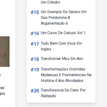
Um Cilindro
#15
Um Exemplo De Gênero Em
Que Predomina A
Argumentação é
#16
Um Curso De Calculo Vol 1
#17
Tudo Bem Com Voce Em
Ingles
#18
Transformar Mes Em Ano
#19
Transformações Ocorridas
Mudanças E Permanências Na
s
História 4 Ano Atividades
sse
#20
Transferencia De Calor Por
jos
Radiação