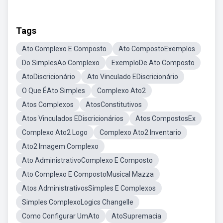
Tags
Ato Complexo E Composto
Ato CompostoExemplos
Do SimplesAo Complexo
ExemploDe Ato Composto
AtoDiscricionário
Ato Vinculado EDiscricionário
O Que ÉAto Simples
Complexo Ato2
Atos Complexos
AtosConstitutivos
Atos Vinculados EDiscricionários
Atos CompostosEx
Complexo Ato2 Logo
Complexo Ato2 Inventario
Ato2 Imagem Complexo
Ato AdministrativoComplexo E Composto
Ato Complexo E CompostoMusical Mazza
Atos AdministrativosSimples E Complexos
Simples ComplexoLogics Changelle
Como Configurar UmAto
AtoSupremacia