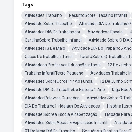
Tags
Atividades Trabalho
ResumoSobre Trabalho Infantil
Atividade Sobre Trabalho
Atividade DIA Do Trabalho2
Atividades DIA DoTrabalhador
Atividadesa Escola
U
CartilhaSobre Trabalho Infantil
Atividade Sobre O DIA
Atividades13 De Maio
Atividade DIA Do Trabalho5 Ano
Casos DeTrabalho Infantil
TarefaSobre O Trabalho Infa
Atividadeas Profissoes Educação Infantil
12 De Junho 
Trabalho InfantilTexto Pequeno
Atividades Trabalho In
Atividades SobreCordei 4º Ao Funda
12 De Junho Comb
Atividade DIA Do TrabalhoDe História 1 Ano
Diga Não A
AtividadesPalavras Cruzadas
Atividades Sobre O Trab
DIA Do Trabalho11 Ideiaus De Atividades
História Ilus
Atividade Sobrea Escola Alfabetização
Tividade Para 
Atividades SobreAbuso E Exploração Infantil
Atividad
01 De Maio DIADo Trabalho
Sequência Didática Para O