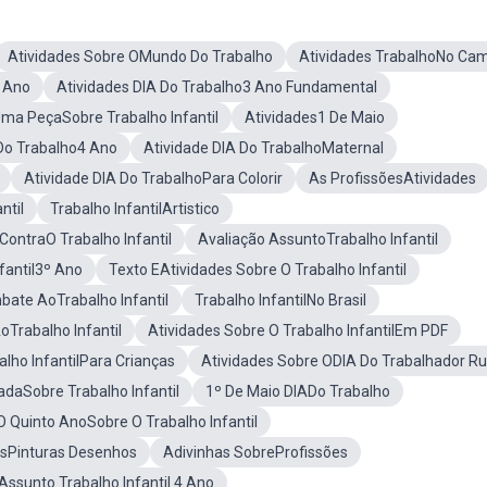
Atividades Sobre OMundo Do Trabalho
Atividades TrabalhoNo Ca
º Ano
Atividades DIA Do Trabalho3 Ano Fundamental
ma PeçaSobre Trabalho Infantil
Atividades1 De Maio
 Do Trabalho4 Ano
Atividade DIA Do TrabalhoMaternal
Atividade DIA Do TrabalhoPara Colorir
As ProfissõesAtividades
ntil
Trabalho InfantilArtistico
ContraO Trabalho Infantil
Avaliação AssuntoTrabalho Infantil
fantil3º Ano
Texto EAtividades Sobre O Trabalho Infantil
ate AoTrabalho Infantil
Trabalho InfantilNo Brasil
oTrabalho Infantil
Atividades Sobre O Trabalho InfantilEm PDF
alho InfantilPara Crianças
Atividades Sobre ODIA Do Trabalhador Ru
tradaSobre Trabalho Infantil
1º De Maio DIADo Trabalho
O Quinto AnoSobre O Trabalho Infantil
esPinturas Desenhos
Adivinhas SobreProfissões
Assunto Trabalho Infantil 4 Ano