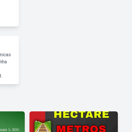
cnicas
inha
.