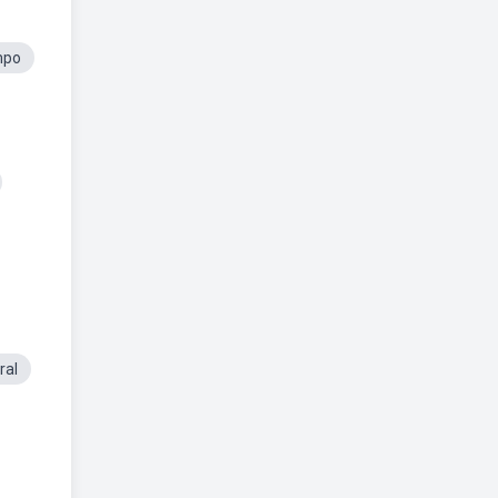
mpo
ral