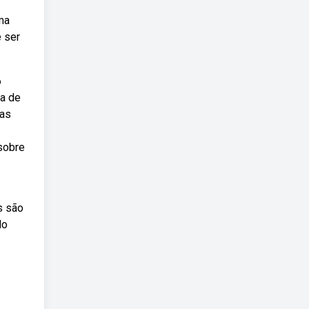
ma
e ser
6
la de
ias
 sobre
s são
do