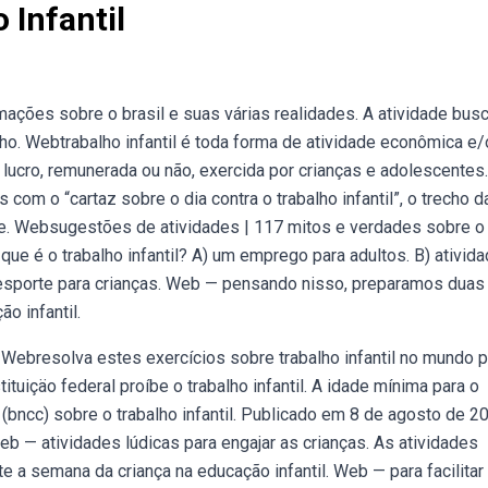
 Infantil
ações sobre o brasil e suas várias realidades. A atividade bus
o. Webtrabalho infantil é toda forma de atividade econômica e/
 lucro, remunerada ou não, exercida por crianças e adolescentes.
om o “cartaz sobre o dia contra o trabalho infantil”, o trecho d
tal e. Websugestões de atividades | 117 mitos e verdades sobre o
O que é o trabalho infantil? A) um emprego para adultos. B) ativid
e esporte para crianças. Web — pensando nisso, preparamos duas
o infantil.
Webresolva estes exercícios sobre trabalho infantil no mundo p
uiçäo federal proíbe o trabalho infantil. A idade mínima para o
(bncc) sobre o trabalho infantil. Publicado em 8 de agosto de 2
Web — atividades lúdicas para engajar as crianças. As atividades
e a semana da criança na educação infantil. Web — para facilitar