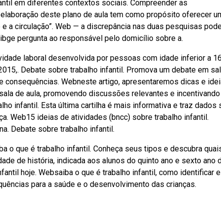
fantil em diferentes contextos sociais. Compreender as
 A elaboração deste plano de aula tem como propósito oferecer u
o e a circulação”. Web — a discrepância nas duas pesquisas pod
ibge pergunta ao responsável pelo domicílio sobre a.
tividade laboral desenvolvida por pessoas com idade inferior a 1
2015,. Debate sobre trabalho infantil. Promova um debate em sa
s e consequências. Webneste artigo, apresentaremos dicas e ide
ala de aula, promovendo discussões relevantes e incentivando
ho infantil. Esta última cartilha é mais informativa e traz dados
ça. Web15 ideias de atividades (bncc) sobre trabalho infantil.
. Debate sobre trabalho infantil.
a o que é trabalho infantil. Conheça seus tipos e descubra quai
ade de história, indicada aos alunos do quinto ano e sexto ano 
ntil hoje. Websaiba o que é trabalho infantil, como identificar e
quências para a saúde e o desenvolvimento das crianças.