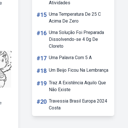
Atividades
e
#15
Uma Temperatura De 25 C
Acima De Zero
#16
Uma Solução Foi Preparada
Dissolvendo-se 4 0g De
Cloreto
#17
Uma Palavra Com 5 A
#18
Um Beijo Ficou Na Lembrança
#19
Traz A Existência Aquilo Que
Não Existe
s
#20
Travessia Brasil Europa 2024
e
Costa