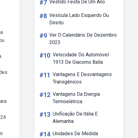
#7
Vestido Festa De Um Ano
#8
Vesícula Lado Esquerdo Ou
Direito
ca
#9
Ver O Calendário De Dezembro
ou
2023
#10
Velocidade Do Automóvel
a
1913 De Giacomo Balla
ades
#11
Vantagens E Desvantagens
Transgênicos
#12
Vantagens Da Energia
ara
Termoelétrica
#13
Unificação Da Itália E
024
Alemanha
 o
#14
Unidades De Medida