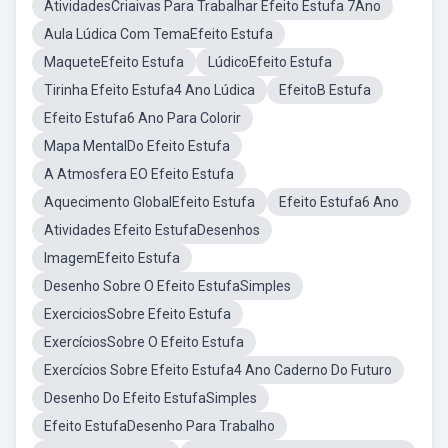
AtividadesCriaivas Para Trabalhar Efeito Estufa 7Ano
Aula Lúdica Com TemaEfeito Estufa
MaqueteEfeito Estufa
LúdicoEfeito Estufa
Tirinha Efeito Estufa4 Ano Lúdica
EfeitoB Estufa
Efeito Estufa6 Ano Para Colorir
Mapa MentalDo Efeito Estufa
A Atmosfera EO Efeito Estufa
Aquecimento GlobalEfeito Estufa
Efeito Estufa6 Ano
Atividades Efeito EstufaDesenhos
ImagemEfeito Estufa
Desenho Sobre O Efeito EstufaSimples
ExerciciosSobre Efeito Estufa
ExercíciosSobre O Efeito Estufa
Exercícios Sobre Efeito Estufa4 Ano Caderno Do Futuro
Desenho Do Efeito EstufaSimples
Efeito EstufaDesenho Para Trabalho