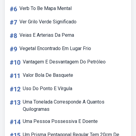
#6
Verb To Be Mapa Mental
#7
Ver Grilo Verde Significado
#8
Veias E Arterias Da Perna
#9
Vegetal Encontrado Em Lugar Frio
#10
Vantagem E Desvantagem Do Petróleo
#11
Valor Bola De Basquete
#12
Uso Do Ponto E Vírgula
#13
Uma Tonelada Corresponde A Quantos
Quilogramas
#14
Uma Pessoa Possessiva E Doente
#15
Um Prisma Pentagonal Regular Tem 20cm De