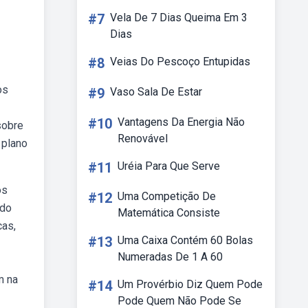
#7
Vela De 7 Dias Queima Em 3
Dias
#8
Veias Do Pescoço Entupidas
os
#9
Vaso Sala De Estar
#10
Vantagens Da Energia Não
sobre
Renovável
 plano
#11
Uréia Para Que Serve
os
#12
Uma Competição De
 do
Matemática Consiste
cas,
#13
Uma Caixa Contém 60 Bolas
Numeradas De 1 A 60
m na
#14
Um Provérbio Diz Quem Pode
Pode Quem Não Pode Se