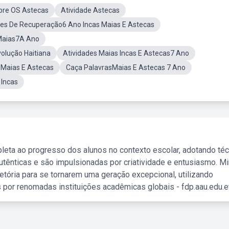
bre OS Astecas
Atividade Astecas
des De Recuperação6 Ano Incas Maias E Astecas
Maias7A Ano
olução Haitiana
Atividades Maias Incas E Astecas7 Ano
 Maias E Astecas
Caça PalavrasMaias E Astecas 7 Ano
 Incas
leta ao progresso dos alunos no contexto escolar, adotando té
tênticas e são impulsionadas por criatividade e entusiasmo. M
etória para se tornarem uma geração excepcional, utilizando
 por renomadas instituições acadêmicas globais - fdp.aau.edu.et