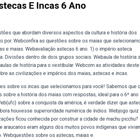
stecas E Incas 6 Ano
tões que abordam diversos aspectos da cultura e história dos
tanto por. Webconfira as questões sobre os maias que selecionam
as e maias. Webavaliação astecas 6 ano. 1) o império asteca
. Divisões dentro de dois grupos sociais. Webaula de história 
aulas de história para o vestibular. Webcom as atividades deste
re as civilizações e impérios dos maias, astecas e incas.
tões sobre os incas que selecionamos para você! Sabemos que 
s sobre a história dos maias com respostas, ideal para o 6º ano
Web(ufc) sobre a conquista da américa, é verdade dizer que aste
bora houvesse superioridade numérica de índios. Webjogo quiz
izações ficou conhecida por construir a cidade de machu picchu?
s e araucanos eram alguns dos muitos povos indígenas que vivia
o. Webquestões sobre os astecas, maias e.