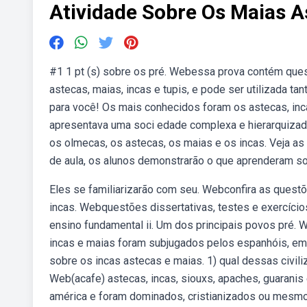
Atividade Sobre Os Maias A
#1 1 pt (s) sobre os pré. Webessa prova contém ques
astecas, maias, incas e tupis, e pode ser utilizada 
para você! Os mais conhecidos foram os astecas, inc
apresentava uma soci edade complexa e hierarquizada
os olmecas, os astecas, os maias e os incas. Veja as 
de aula, os alunos demonstrarão o que aprenderam sob
Eles se familiarizarão com seu. Webconfira as ques
incas. Webquestões dissertativas, testes e exercício
ensino fundamental ii. Um dos principais povos pré. 
incas e maias foram subjugados pelos espanhóis, em
sobre os incas astecas e maias. 1) qual dessas civil
Web(acafe) astecas, incas, siouxs, apaches, guarani
américa e foram dominados, cristianizados ou mesm