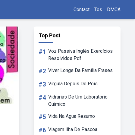
Contact
Tos
DMCA
Top Post
#1
Voz Passiva Inglês Exercícios
Resolvidos Pdf
#2
Viver Longe Da Família Frases
#3
Virgula Depois Do Pois
#4
Vidrarias De Um Laboratorio
Quimico
#5
Vida Na Agua Resumo
#6
Viagem Ilha De Pascoa