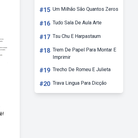
#15
Um Milhão São Quantos Zeros
#16
Tudo Sala De Aula Arte
#17
Tsu Chu E Harpastaum
#18
Trem De Papel Para Montar E
Imprimir
#19
Trecho De Romeu E Julieta
#20
Trava Lingua Para Dicção
e
ê!