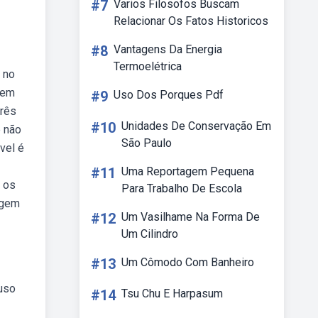
#7
Varios Filosofos Buscam
Relacionar Os Fatos Historicos
#8
Vantagens Da Energia
Termoelétrica
 no
 em
#9
Uso Dos Porques Pdf
três
#10
Unidades De Conservação Em
e não
São Paulo
vel é
#11
Uma Reportagem Pequena
r os
Para Trabalho De Escola
agem
#12
Um Vasilhame Na Forma De
Um Cilindro
#13
Um Cômodo Com Banheiro
 uso
#14
Tsu Chu E Harpasum