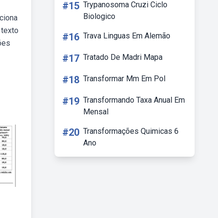
#15
Trypanosoma Cruzi Ciclo
Biologico
ciona
 texto
#16
Trava Linguas Em Alemão
ões
#17
Tratado De Madri Mapa
#18
Transformar Mm Em Pol
#19
Transformando Taxa Anual Em
Mensal
#20
Transformações Quimicas 6
Ano