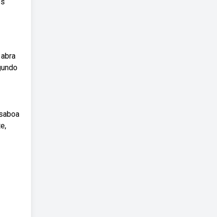
és
 abra
gundo
nsaboa
e,