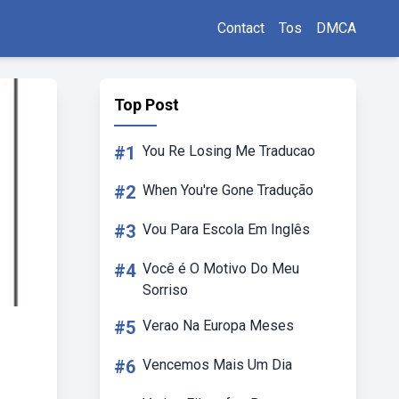
Contact
Tos
DMCA
Top Post
#1
You Re Losing Me Traducao
#2
When You're Gone Tradução
#3
Vou Para Escola Em Inglês
#4
Você é O Motivo Do Meu
Sorriso
#5
Verao Na Europa Meses
#6
Vencemos Mais Um Dia