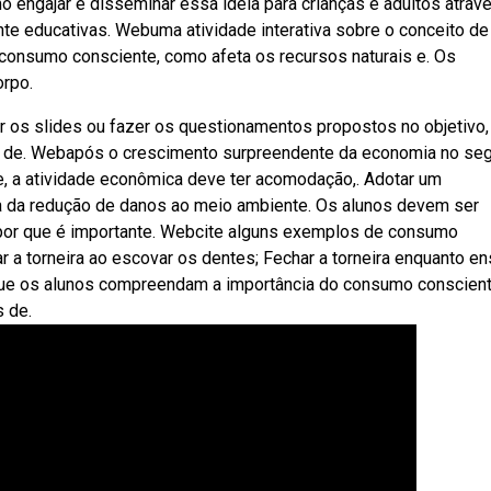
engajar e disseminar essa ideia para crianças e adultos atrav
te educativas. Webuma atividade interativa sobre o conceito de
consumo consciente, como afeta os recursos naturais e. Os
orpo.
 os slides ou fazer os questionamentos propostos no objetivo,
m de. Webapós o crescimento surpreendente da economia no se
te, a atividade econômica deve ter acomodação,. Adotar um
da redução de danos ao meio ambiente. Os alunos devem ser
por que é importante. Webcite alguns exemplos de consumo
r a torneira ao escovar os dentes; Fechar a torneira enquanto e
 que os alunos compreendam a importância do consumo conscient
 de.