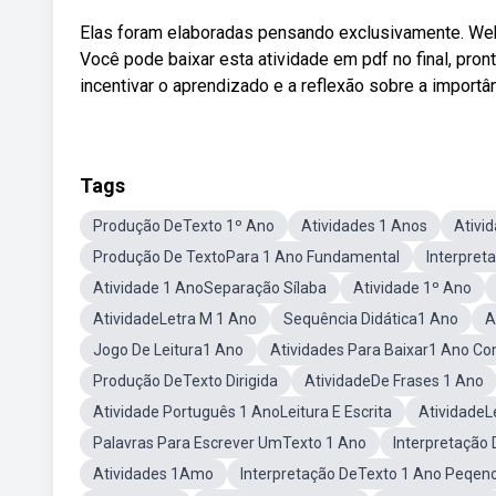
Elas foram elaboradas pensando exclusivamente. Weba
Você pode baixar esta atividade em pdf no final, pro
incentivar o aprendizado e a reflexão sobre a importân
Tags
Produção DeTexto 1º Ano
Atividades 1 Anos
Ativi
Produção De TextoPara 1 Ano Fundamental
Interpret
Atividade 1 AnoSeparação Sílaba
Atividade 1º Ano
AtividadeLetra M 1 Ano
Sequência Didática1 Ano
A
Jogo De Leitura1 Ano
Atividades Para Baixar1 Ano C
Produção DeTexto Dirigida
AtividadeDe Frases 1 Ano
Atividade Português 1 AnoLeitura E Escrita
AtividadeL
Palavras Para Escrever UmTexto 1 Ano
Interpretação
Atividades 1Amo
Interpretação DeTexto 1 Ano Peqen