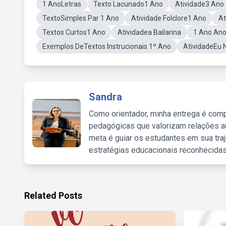
1 AnoLetras
Texto Lacunado1 Ano
Atividade3 Ano
TextoSimples Par 1 Ano
Atividade Folclore1 Ano
At
Textos Curtos1 Ano
Atividadea Bailarina
1 Ano Anos
Exemplos DeTextos Instrucionais 1º Ano
AtividadeEu
Sandra
Como orientador, minha entrega é comp
pedagógicas que valorizam relações au
meta é guiar os estudantes em sua traj
estratégias educacionais reconhecidas
Related Posts