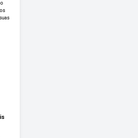
no
nos
 suas
is
.