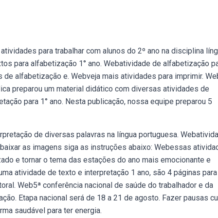
ividades para trabalhar com alunos do 2º ano na disciplina lín
os para alfabetização 1° ano. Webatividade de alfabetização p
es de alfabetização e. Webveja mais atividades para imprimir. W
dica preparou um material didático com diversas atividades de
retação para 1° ano. Nesta publicação, nossa equipe preparou 5
terpretação de diversas palavras na língua portuguesa. Webativid
ra baixar as imagens siga as instruções abaixo: Webessas ativida
ado e tornar o tema das estações do ano mais emocionante e
 uma atividade de texto e interpretação 1 ano, são 4 páginas para
toral. Web5ª conferência nacional de saúde do trabalhador e da
ação. Etapa nacional será de 18 a 21 de agosto. Fazer pausas cu
rma saudável para ter energia.