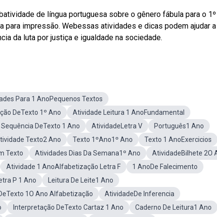
tividade de língua portuguesa sobre o gênero fábula para o 1º
nta para impressão. Webessas atividades e dicas podem ajudar a
cia da luta por justiça e igualdade na sociedade.
dades Para 1 AnoPequenos Textos
ação DeTexto 1º Ano
Atividade Leitura 1 AnoFundamental
Sequência DeTexto 1 Ano
AtividadeLetra V
Português1 Ano
tividade Texto2 Ano
Texto 1ºAno1º Ano
Texto 1 AnoExercicios
om Texto
Atividades Dias Da Semana1º Ano
AtividadeBilhete 2O 
Atividade 1 AnoAlfabetização Letra F
1 AnoDe Falecimento
etra P 1 Ano
Leitura De Leite1 Ano
 DeTexto 1O Ano Alfabetização
AtividadeDe Inferencia
o
Interpretação DeTexto Cartaz 1 Ano
Caderno De Leitura1 Ano