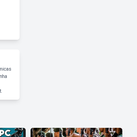
cnicas
inha
.