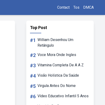
Contact
Tos
DMCA
Top Post
#1
William Desenhou Um
Retângulo
#2
Voce Mora Onde Ingles
#3
Vitamina Completa De A A Z
#4
Visão Holística Da Saúde
#5
Virgula Antes Do Nome
#6
Vídeo Educativo Infantil 5 Anos