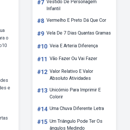
#7
Vestido De Personagem
Infantil
#8
Vermelho E Preto Dá Que Cor
gua
#9
Vela De 7 Dias Quantas Gramas
ara o
eb10
#10
Veia E Arteria Diferença
#11
Vão Fazer Ou Vai Fazer
#12
Valor Relativo E Valor
Absoluto Atividades
ades
des e
#13
Unicórnio Para Imprimir E
Colorir
#14
Uma Chuva Diferente Letra
rtas
#15
Um Triângulo Pode Ter Os
ângulos Medindo