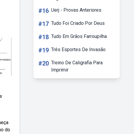
#16
Uerj - Provas Anteriores
#17
Tudo Foi Criado Por Deus
#18
Tudo Em Grãos Farroupilha
#19
Três Esportes De Invasão
#20
Treino De Caligrafia Para
Imprimir
e
heça
no do