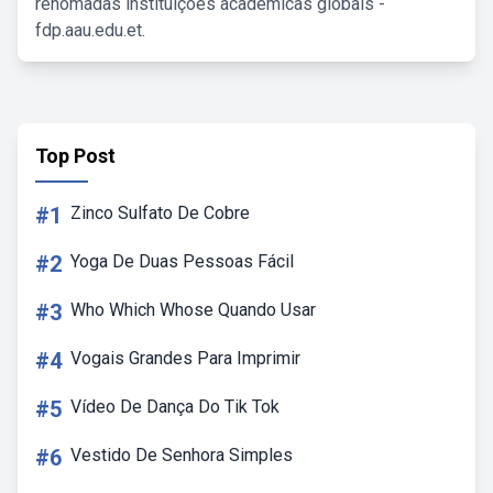
renomadas instituições acadêmicas globais -
fdp.aau.edu.et.
Top Post
#1
Zinco Sulfato De Cobre
#2
Yoga De Duas Pessoas Fácil
#3
Who Which Whose Quando Usar
#4
Vogais Grandes Para Imprimir
#5
Vídeo De Dança Do Tik Tok
#6
Vestido De Senhora Simples