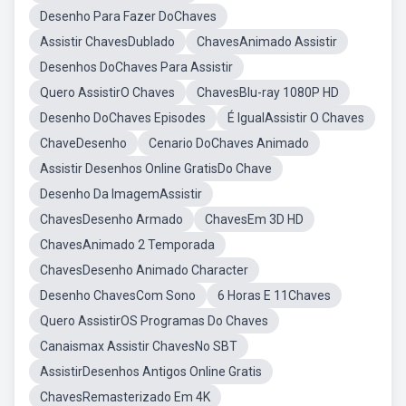
Desenho Para Fazer DoChaves
Assistir ChavesDublado
ChavesAnimado Assistir
Desenhos DoChaves Para Assistir
Quero AssistirO Chaves
ChavesBlu-ray 1080P HD
Desenho DoChaves Episodes
É IgualAssistir O Chaves
ChaveDesenho
Cenario DoChaves Animado
Assistir Desenhos Online GratisDo Chave
Desenho Da ImagemAssistir
ChavesDesenho Armado
ChavesEm 3D HD
ChavesAnimado 2 Temporada
ChavesDesenho Animado Character
Desenho ChavesCom Sono
6 Horas E 11Chaves
Quero AssistirOS Programas Do Chaves
Canaismax Assistir ChavesNo SBT
AssistirDesenhos Antigos Online Gratis
ChavesRemasterizado Em 4K