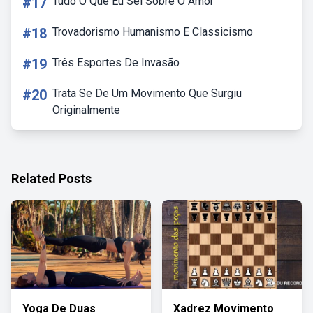
#17
Tudo O Que Eu Sei Sobre O Amor
#18
Trovadorismo Humanismo E Classicismo
#19
Três Esportes De Invasão
#20
Trata Se De Um Movimento Que Surgiu
Originalmente
Related Posts
Yoga De Duas
Xadrez Movimento