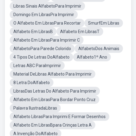
Libras Sinais AlfabetoPara Imprimir
Domingo Em LibrasPra Imprimir
O Alfabeto Em LibrasPara Recortar
SmurfEm Libras
Alfabeto Em LibrasB
Alfabeto Em LibrasT
Alfabeto Em LibrasPara Imprimir C
AlfabetoPara Parede Colorido
AlfabetoDos Animais
4 Tipos De Letras DoAlfabeto
Alfabeto1º Ano
Letras ABC ParaImprimir
Material DeLibras Alfabeto Para Imprimir
8 Letra DoAlfabeto
LibrasDas Letras Do Alfabeto Para Imprimir
Alfabeto Em LibrasPara Bordar Ponto Cruz
Palavra IlustradaLibras
Alfabeto LibrasPara Imprimi E Formar Desenhos
Alfabeto Em LibrasBpara Crinças Letra A
A Invenção DoAlfabeto