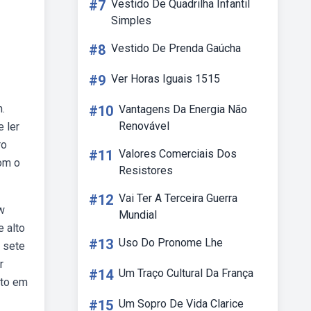
#7
Vestido De Quadrilha Infantil
Simples
#8
Vestido De Prenda Gaúcha
#9
Ver Horas Iguais 1515
.
#10
Vantagens Da Energia Não
Renovável
e ler
ro
#11
Valores Comerciais Dos
com o
Resistores
#12
Vai Ter A Terceira Guerra
w
Mundial
e alto
#13
Uso Do Pronome Lhe
o sete
r
#14
Um Traço Cultural Da França
sto em
#15
Um Sopro De Vida Clarice