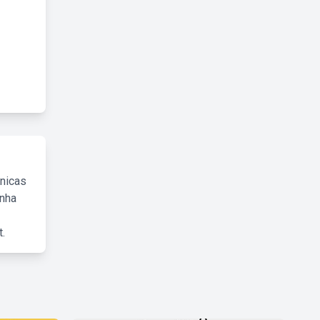
cnicas
inha
.