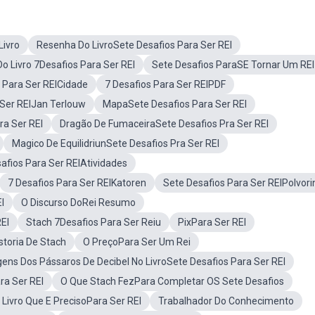
Livro
Resenha Do LivroSete Desafios Para Ser REI
 Livro 7Desafios Para Ser REI
Sete Desafios ParaSE Tornar Um REI
 Para Ser REICidade
7 Desafios Para Ser REIPDF
 Ser REIJan Terlouw
MapaSete Desafios Para Ser REI
ra Ser REI
Dragão De FumaceiraSete Desafios Pra Ser REI
Magico De EquilidriunSete Desafios Pra Ser REI
afios Para Ser REIAtividades
7 Desafios Para Ser REIKatoren
Sete Desafios Para Ser REIPolvor
I
O Discurso DoRei Resumo
EI
Stach 7Desafios Para Ser Reiu
PixPara Ser REI
storia De Stach
O PreçoPara Ser Um Rei
ens Dos Pássaros De Decibel No LivroSete Desafios Para Ser REI
ra Ser REI
O Que Stach FezPara Completar OS Sete Desafios
Livro Que E PrecisoPara Ser REI
Trabalhador Do Conhecimento