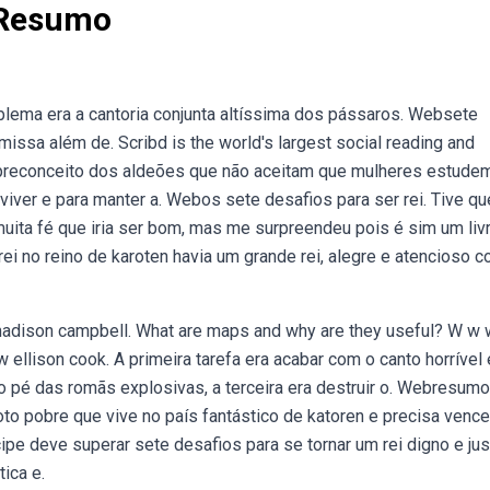
i Resumo
oblema era a cantoria conjunta altíssima dos pássaros. Websete
missa além de. Scribd is the world's largest social reading and
preconceito dos aldeões que não aceitam que mulheres estudem
viver e para manter a. Webos sete desafios para ser rei. Tive qu
muita fé que iria ser bom, mas me surpreendeu pois é sim um liv
ei no reino de karoten havia um grande rei, alegre e atencioso 
adison campbell. What are maps and why are they useful? W w 
ellison cook. A primeira tarefa era acabar com o canto horrível 
 o pé das romãs explosivas, a terceira era destruir o. Webresum
roto pobre que vive no país fantástico de katoren e precisa vence
ipe deve superar sete desafios para se tornar um rei digno e ju
ica e.