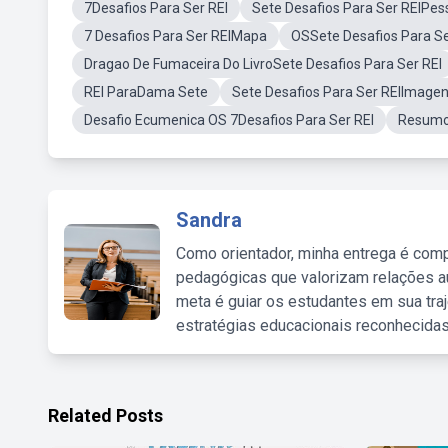
7Desafios Para Ser REI
Sete Desafios Para Ser REIPe
7 Desafios Para Ser REIMapa
OSSete Desafios Para Se
Dragao De Fumaceira Do LivroSete Desafios Para Ser REI
REI ParaDama Sete
Sete Desafios Para Ser REIImage
Desafio Ecumenica OS 7Desafios Para Ser REI
Resumo
Sandra
Como orientador, minha entrega é comp
pedagógicas que valorizam relações au
meta é guiar os estudantes em sua traj
estratégias educacionais reconhecidas
Related Posts