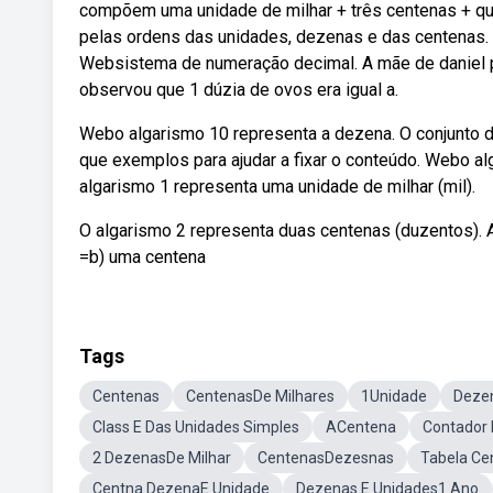
compõem uma unidade de milhar + três centenas + qu
pelas ordens das unidades, dezenas e das centenas.
Websistema de numeração decimal. A mãe de daniel p
observou que 1 dúzia de ovos era igual a.
Webo algarismo 10 representa a dezena. O conjunto 
que exemplos para ajudar a fixar o conteúdo. Webo al
algarismo 1 representa uma unidade de milhar (mil).
O algarismo 2 representa duas centenas (duzentos). 
=b) uma centena
Tags
Centenas
CentenasDe Milhares
1Unidade
Dezen
Class E Das Unidades Simples
ACentena
Contador
2 DezenasDe Milhar
CentenasDezesnas
Tabela Ce
Centna DezenaE Unidade
Dezenas E Unidades1 Ano