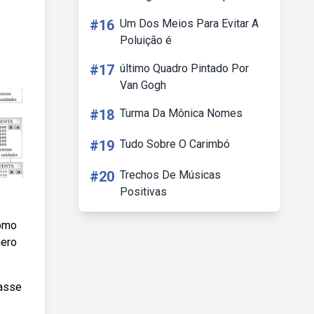
#16
Um Dos Meios Para Evitar A
Poluição é
#17
último Quadro Pintado Por
Van Gogh
#18
Turma Da Mônica Nomes
#19
Tudo Sobre O Carimbó
#20
Trechos De Músicas
Positivas
como
mero
lasse