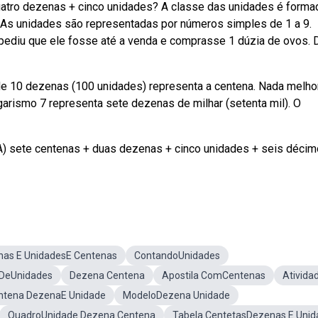
atro dezenas + cinco unidades? A classe das unidades é forma
 As unidades são representadas por números simples de 1 a 9.
ediu que ele fosse até a venda e comprasse 1 dúzia de ovos. D
de 10 dezenas (100 unidades) representa a centena. Nada melho
garismo 7 representa sete dezenas de milhar (setenta mil). O
A) sete centenas + duas dezenas + cinco unidades + seis déci
as E UnidadesE Centenas
ContandoUnidades
 DeUnidades
Dezena Centena
Apostila ComCentenas
Ativida
ntena DezenaE Unidade
ModeloDezena Unidade
QuadroUnidade Dezena Centena
Tabela CentetasDezenas E Unid