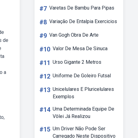
#7
Varetas De Bambu Para Pipas
#8
Variação De Entalpia Exercicios
de
#9
Van Gogh Obra De Arte
s de
e
#10
Valor De Mesa De Sinuca
ta
#11
Urso Gigante 2 Metros
o a
#12
Uniforme De Goleiro Futsal
#13
Unicelulares E Pluricelulares
Exemplos
#14
Uma Determinada Equipe De
Vôlei Já Realizou
to,
#15
Um Driver Não Pode Ser
Carregado Neste Dispositivo