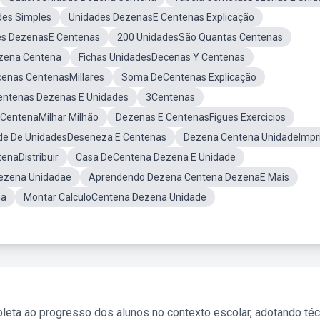
des Simples
Unidades DezenasE Centenas Explicação
es DezenasE Centenas
200 UnidadesSão Quantas Centenas
zena Centena
Fichas UnidadesDecenas Y Centenas
enas CentenasMillares
Soma DeCentenas Explicação
entenas Dezenas E Unidades
3Centenas
CentenaMilhar Milhão
Dezenas E CentenasFigues Exercicios
ade De UnidadesDeseneza E Centenas
Dezena Centena UnidadeImpr
enaDistribuir
Casa DeCentena Dezena E Unidade
ezena Unidadae
Aprendendo Dezena Centena DezenaE Mais
na
Montar CalculoCentena Dezena Unidade
leta ao progresso dos alunos no contexto escolar, adotando té