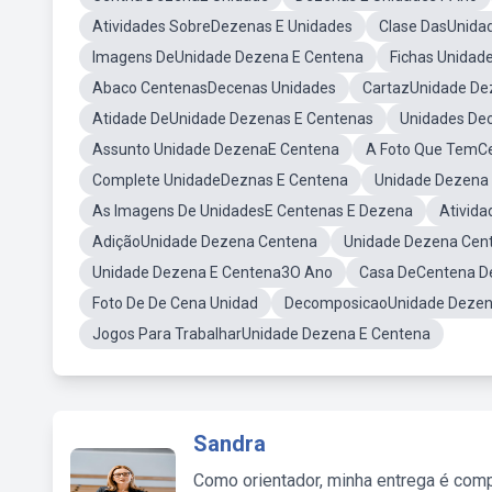
Atividades SobreDezenas E Unidades
Clase DasUnida
Imagens DeUnidade Dezena E Centena
Fichas Unidad
Abaco CentenasDecenas Unidades
CartazUnidade De
Atidade DeUnidade Dezenas E Centenas
Unidades Dec
Assunto Unidade DezenaE Centena
A Foto Que TemC
Complete UnidadeDeznas E Centena
Unidade Dezena 
As Imagens De UnidadesE Centenas E Dezena
Ativid
AdiçãoUnidade Dezena Centena
Unidade Dezena Cent
Unidade Dezena E Centena3O Ano
Casa DeCentena D
Foto De De Cena Unidad
DecomposicaoUnidade Deze
Jogos Para TrabalharUnidade Dezena E Centena
Sandra
Como orientador, minha entrega é comp