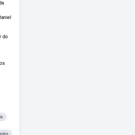
da
aniel
r do
mos
de
ades