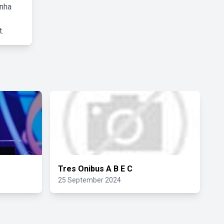
inha
.
Tres Onibus A B E C
25 September 2024