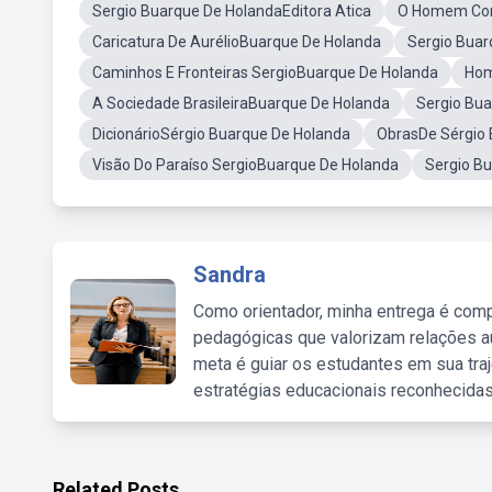
Sergio Buarque De HolandaEditora Atica
O Homem Cord
Caricatura De AurélioBuarque De Holanda
Sergio Bua
Caminhos E Fronteiras SergioBuarque De Holanda
Hom
A Sociedade BrasileiraBuarque De Holanda
Sergio Bu
DicionárioSérgio Buarque De Holanda
ObrasDe Sérgio 
Visão Do Paraíso SergioBuarque De Holanda
Sergio Bu
Sandra
Como orientador, minha entrega é comp
pedagógicas que valorizam relações au
meta é guiar os estudantes em sua traj
estratégias educacionais reconhecidas
Related Posts