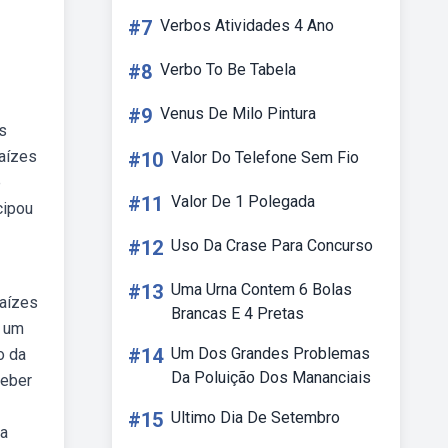
#7
Verbos Atividades 4 Ano
#8
Verbo To Be Tabela
#9
Venus De Milo Pintura
s
raízes
#10
Valor Do Telefone Sem Fio
e
#11
Valor De 1 Polegada
cipou
#12
Uso Da Crase Para Concurso
#13
Uma Urna Contem 6 Bolas
raízes
Brancas E 4 Pretas
, um
#14
Um Dos Grandes Problemas
o da
Da Poluição Dos Mananciais
geber
#15
Ultimo Dia De Setembro
ra