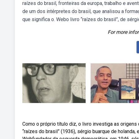
raízes do brasil, fronteiras da europa, trabalho e av
de um dos intérpretes do brasil, que analisou a formaçã
que significa o. Webo livro “raízes do brasil”, de sér
For more infor
Como o próprio título diz, o livro investiga as origen
“raízes do brasil” (1936), sérgio buarque de holanda
Webfundador da esquerda democrática, em 1946, sér