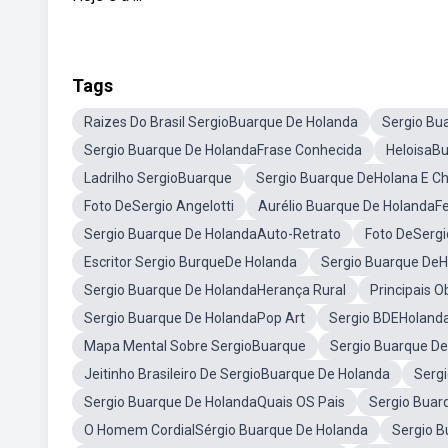
Tags
Raizes Do Brasil SergioBuarque De Holanda
Sergio Bu
Sergio Buarque De HolandaFrase Conhecida
HeloisaB
Ladrilho SergioBuarque
Sergio Buarque DeHolana E Ch
Foto DeSergio Angelotti
Aurélio Buarque De HolandaFe
Sergio Buarque De HolandaAuto-Retrato
Foto DeSergi
Escritor Sergio BurqueDe Holanda
Sergio Buarque DeH
Sergio Buarque De HolandaHerança Rural
Principais 
Sergio Buarque De HolandaPop Art
Sergio BDEHolanda
Mapa Mental Sobre SergioBuarque
Sergio Buarque D
Jeitinho Brasileiro De SergioBuarque De Holanda
Serg
Sergio Buarque De HolandaQuais OS Pais
Sergio Buar
O Homem CordialSérgio Buarque De Holanda
Sergio B