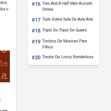
obra
#16
Two And A Half Men Assistir
aiba o
Online
#17
Tudo Sobre Sala De Aula Arte
#18
Triplo Do Triplo De Quatro
#19
Trechos De Musicas Para
Filhos
#20
Trecho De Livros Românticos
,
n em