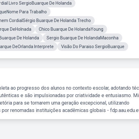
ial Livro SergioBuarque De Holanda
rqueNome Para Trabalho
em CordialSérgio Buarque De Holanda Trecho
arque DeHolnada
Chico Buarque De HolandaYoung
Buarque De Holanda
Sergio Buarque De HolandaMaconha
arque DeOrlanda Interprete
Visão Do Paraiso SergioBuarque
leta ao progresso dos alunos no contexto escolar, adotando té
tênticas e são impulsionadas por criatividade e entusiasmo. M
etória para se tornarem uma geração excepcional, utilizando
 por renomadas instituições acadêmicas globais - fdp.aau.edu.et