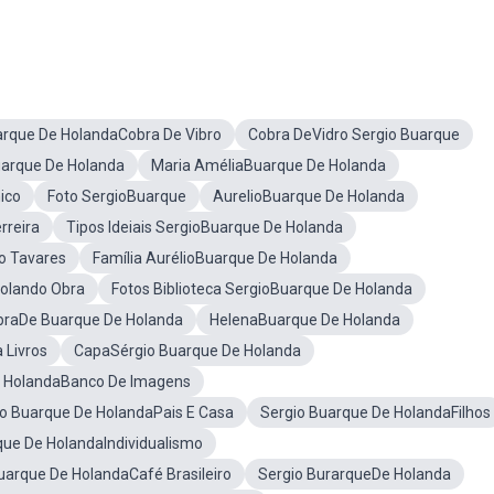
arque De HolandaCobra De Vibro
Cobra DeVidro Sergio Buarque
uarque De Holanda
Maria AméliaBuarque De Holanda
ico
Foto SergioBuarque
AurelioBuarque De Holanda
rreira
Tipos Ideiais SergioBuarque De Holanda
o Tavares
Família AurélioBuarque De Holanda
olando Obra
Fotos Biblioteca SergioBuarque De Holanda
ObraDe Buarque De Holanda
HelenaBuarque De Holanda
 Livros
CapaSérgio Buarque De Holanda
e HolandaBanco De Imagens
io Buarque De HolandaPais E Casa
Sergio Buarque De HolandaFilhos
que De HolandaIndividualismo
uarque De HolandaCafé Brasileiro
Sergio BurarqueDe Holanda