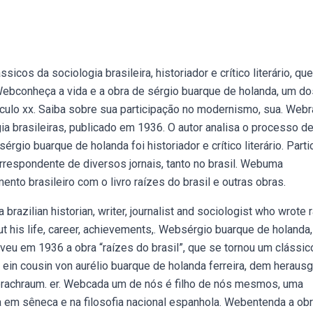
cos da sociologia brasileira, historiador e crítico literário, que
. Webconheça a vida e a obra de sérgio buarque de holanda, um do
século xx. Saiba sobre sua participação no modernismo, sua. Web
gia brasileiras, publicado em 1936. O autor analisa o processo d
rgio buarque de holanda foi historiador e crítico literário. Parti
rrespondente de diversos jornais, tanto no brasil. Webuma
to brasileiro com o livro raízes do brasil e outras obras.
brazilian historian, writer, journalist and sociologist who wrote 
out his life, career, achievements,. Websérgio buarque de holanda
veu em 1936 a obra “raízes do brasil”, que se tornou um clássic
t ein cousin von aurélio buarque de holanda ferreira, dem heraus
rachraum. er. Webcada um de nós é filho de nós mesmos, uma
a em sêneca e na filosofia nacional espanhola. Webentenda a ob