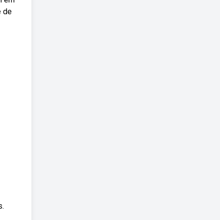
e de
s.