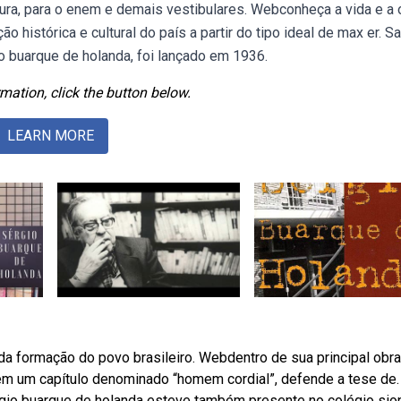
entura, para o enem e demais vestibulares. Webconheça a vida e a 
o histórica e cultural do país a partir do tipo ideal de max er. S
gio buarque de holanda, foi lançado em 1936.
mation, click the button below.
LEARN MORE
s da formação do povo brasileiro. Webdentro de sua principal obra
, em um capítulo denominado “homem cordial”, defende a tese de.
gio buarque de holanda esteve também presente no colégio sio