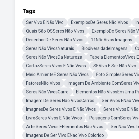
Tags
Ser Vivo E Não Vivo
ExemplosDe Seres Não Vivos
I
Quais São OSSeres Não Vivos
ExemploDe Seres Não V
DesenhosDe Seres Não Vivos
11NãoVivos Imagens
Seres Não VivosNaturais
BiodiversidadeImagens
C
Seres Não VivosDa Natureza
Tabela ElementosVivos E
CartazSeres Vivos E Não Vivos
SEVivo E Ser Não Vivo
Meio AmienteE Seres Não Vivos
Foto SimplesSeres Vi
FatoresNão Vivos
Imagem De Ambiente ComSeres Vivo
Seres Não VivosCarro
Elementos Não VivosEm Uma P
Imagem De Seres Não VivosCarros
Ser Vivos ENao Vi
ImagnesDe Seres Vivos E Não Vivos
Seres Vivos E Não
LivroSeres Vivos E Não Vivos
Paisagens ComSeres Vivo
Arte Seres Vivos EElementos Não Vivos
Ser Não VivoT
Imagens De Ser Vivo ENao Vivo Colorido