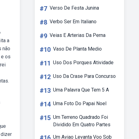
#7
Verso De Festa Junina
#8
Verbo Ser Em Italiano
o
#9
Veias E Arterias Da Perna
ita a
s não
#10
Vaso De Planta Medio
 e os
#11
Uso Dos Porques Atividade
rei
#12
Uso Da Crase Para Concurso
ntas.
#13
Uma Palavra Que Tem 5 A
a
#14
Uma Foto Do Papai Noel
#15
Um Terreno Quadrado Foi
Dividido Em Quatro Partes
que
 dizer
#16
Um Aviao Levanta Voo Sob