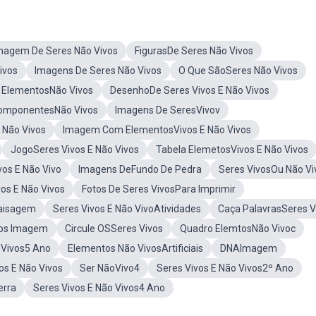
magem De Seres Não Vivos
FigurasDe Seres Não Vivos
ivos
Imagens De Seres Não Vivos
O Que SãoSeres Não Vivos
ElementosNão Vivos
DesenhoDe Seres Vivos E Não Vivos
omponentesNão Vivos
Imagens De SeresVivov
 Não Vivos
Imagem Com ElementosVivos E Não Vivos
JogoSeres Vivos E Não Vivos
Tabela ElemetosVivos E Não Vivos
vos E Não Vivo
Imagens DeFundo De Pedra
Seres VivosOu Não Vi
s E Não Vivos
Fotos De Seres VivosPara Imprimir
aisagem
Seres Vivos E Não VivoAtividades
Caça PalavrasSeres V
vos Imagem
Circule OSSeres Vivos
Quadro ElemtosNão Vivoc
 Vivos5 Ano
Elementos Não VivosArtificiais
DNAImagem
s E Não Vivos
Ser NãoVivo4
Seres Vivos E Não Vivos2º Ano
erra
Seres Vivos E Não Vivos4 Ano