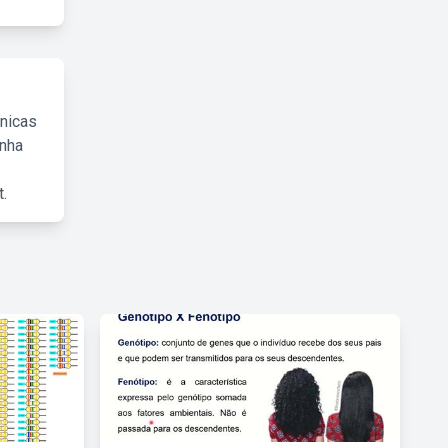
cnicas
inha
.