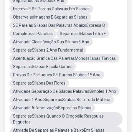
Separando as Sílabas3 Ano
Escreva E SE Pareas Palavras Em Silabas
Observe asImagens E Separe as Silabas
SE Pare as Sílabas Das Palavras AbaixoExpresa O
Completeas Palavras
Separe asSilabas Letra F
Atividade Classificação Das Sílabas5 Ano
Separe asSilabas 2 Ano Fundamental
Acentuação Gráfica Das PalavrasMonossílabas Tônicas
Separe asSilabas Escola Games
Provas De Portugues SE Pareas Sílabas 1º Ano
Separe asSilabas Das Flores
Atividade Separação De Sílabas PalavrasSimples 1 Ano
Atividade 1 Ano Separe asSilabas Bolo Toda Materia
Atividade AlfabetizaçãoSepare as Silabas
Separe asSilabas Quando O Crogodilo Rasgou as
Etiquetas
Ativiade De Separe as Palavas a BaixoEm Silabas