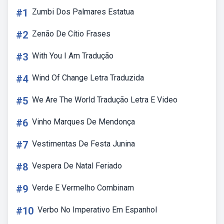
#1
Zumbi Dos Palmares Estatua
#2
Zenão De Cítio Frases
#3
With You I Am Tradução
#4
Wind Of Change Letra Traduzida
#5
We Are The World Tradução Letra E Video
#6
Vinho Marques De Mendonça
#7
Vestimentas De Festa Junina
#8
Vespera De Natal Feriado
#9
Verde E Vermelho Combinam
#10
Verbo No Imperativo Em Espanhol