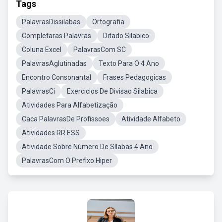
Tags
PalavrasDissilabas
Ortografia
Completaras Palavras
Ditado Silabico
Coluna Excel
PalavrasCom SC
PalavrasAglutinadas
Texto Para O 4 Ano
Encontro Consonantal
Frases Pedagogicas
PalavrasCi
Exercicios De Divisao Silabica
Atividades Para Alfabetização
Caca PalavrasDe Profissoes
Atividade Alfabeto
Atividades RR ESS
Atividade Sobre Número De Sílabas 4 Ano
PalavrasCom O Prefixo Hiper