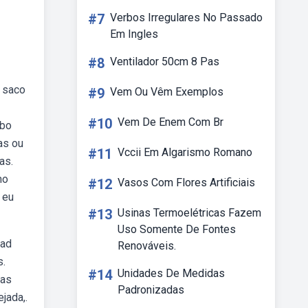
#7
Verbos Irregulares No Passado
Em Ingles
#8
Ventilador 50cm 8 Pas
s saco
#9
Vem Ou Vêm Exemplos
#10
Vem De Enem Com Br
ebo
as ou
#11
Vccii Em Algarismo Romano
as.
mo
#12
Vasos Com Flores Artificiais
 eu
#13
Usinas Termoelétricas Fazem
Uso Somente De Fontes
cad
Renováveis.
s.
#14
Unidades De Medidas
tas
Padronizadas
jada,.