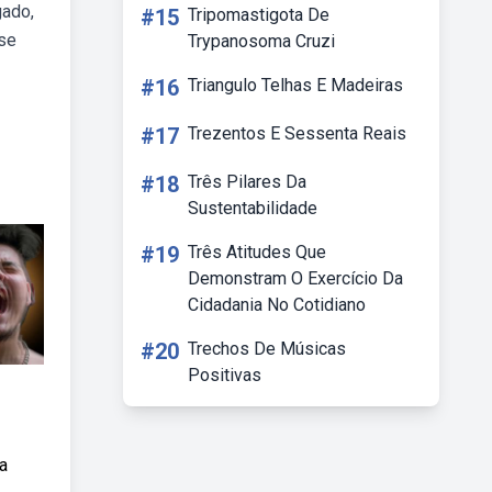
gado,
#15
Tripomastigota De
se
Trypanosoma Cruzi
#16
Triangulo Telhas E Madeiras
#17
Trezentos E Sessenta Reais
#18
Três Pilares Da
Sustentabilidade
#19
Três Atitudes Que
Demonstram O Exercício Da
Cidadania No Cotidiano
#20
Trechos De Músicas
Positivas
a