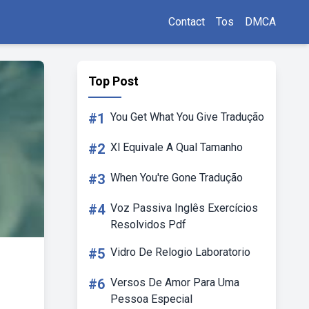
Contact
Tos
DMCA
Top Post
#1
You Get What You Give Tradução
#2
Xl Equivale A Qual Tamanho
#3
When You're Gone Tradução
#4
Voz Passiva Inglês Exercícios
Resolvidos Pdf
#5
Vidro De Relogio Laboratorio
#6
Versos De Amor Para Uma
Pessoa Especial