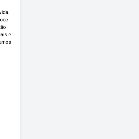
vida.
você
tão
ais e
samos