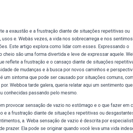
 a exaustão e a frustração diante de situações repetitivas ou
, usos e. Webàs vezes, a vida nos sobrecarrega e nos sentimo
ões. Este artigo explora como lidar com esses. Expressando o
cheio são uma forma divertida e leve de expressar aquele. W
reflete a frustração e o cansaço diante de situações repetitiv
ssidade de mudanças e à busca por novos caminhos e perspectiv
 é um sintoma que pode ser causado por situações comuns, co
por. Webboa tarde galera, queria relatar aqui um sentimento que
 ou conhecidas passando pelo mesmo.
m provocar sensação de vazio no estômago e o que fazer em 
o e a frustração diante de situações repetitivas ou desgastante
timentos, a. Weba sensação de vazio é descrita por especialis
e prazer. Ela pode se originar quando você leva uma vida indese