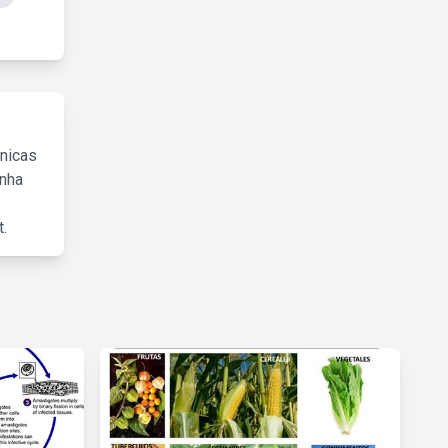
cnicas
inha
.