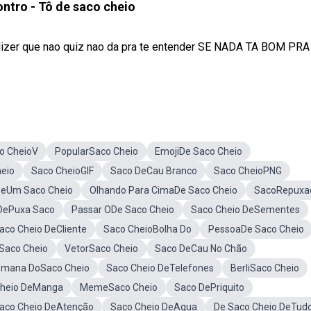
ntro - Tô de saco cheio
dizer que nao quiz nao da pra te entender SE NADA TA BOM PRA
o CheioV
PopularSaco Cheio
EmojiDe Saco Cheio
heio
Saco CheioGIF
Saco DeCau Branco
Saco CheioPNG
DeUm Saco Cheio
Olhando Para CimaDe Saco Cheio
SacoRepuxa
DePuxa Saco
Passar ODe Saco Cheio
Saco Cheio DeSementes
aco Cheio DeCliente
Saco CheioBolha Do
PessoaDe Saco Cheio
Saco Cheio
VetorSaco Cheio
Saco DeCau No Chão
mana DoSaco Cheio
Saco Cheio DeTelefones
BerliSaco Cheio
Cheio DeManga
MemeSaco Cheio
Saco DePriquito
aco Cheio DeAtenção
Saco Cheio DeAgua
De Saco Cheio DeTud