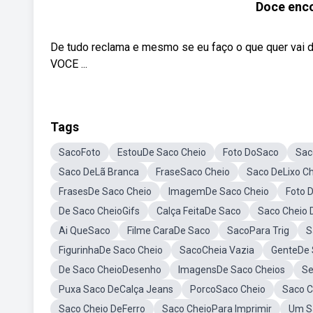
Doce enco
De tudo reclama e mesmo se eu faço o que quer vai 
VOCE ...
Tags
SacoFoto
EstouDe Saco Cheio
Foto DoSaco
Sac
Saco DeLã Branca
FraseSaco Cheio
Saco DeLixo C
FrasesDe Saco Cheio
ImagemDe Saco Cheio
Foto 
De Saco CheioGifs
Calça FeitaDe Saco
Saco Cheio 
Ai QueSaco
Filme CaraDe Saco
SacoPara Trig
S
FigurinhaDe Saco Cheio
SacoCheia Vazia
GenteDe 
De Saco CheioDesenho
ImagensDe Saco Cheios
Se
Puxa Saco DeCalça Jeans
PorcoSaco Cheio
Saco 
Saco Cheio DeFerro
Saco CheioPara Imprimir
Um S