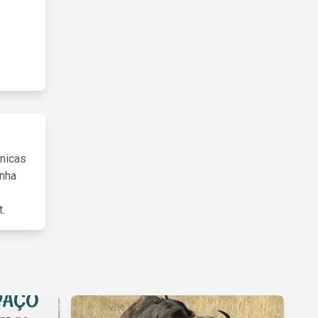
cnicas
inha
.