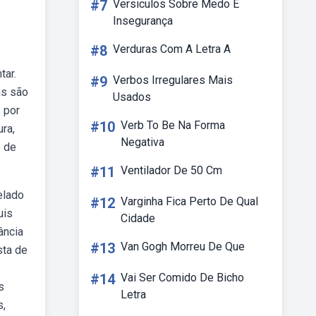
#7
Versiculos Sobre Medo E
Insegurança
#8
Verduras Com A Letra A
tar.
#9
Verbos Irregulares Mais
as são
Usados
 por
#10
Verb To Be Na Forma
ra,
Negativa
e de
#11
Ventilador De 50 Cm
elado
#12
Varginha Fica Perto De Qual
uis
Cidade
ância
#13
Van Gogh Morreu De Que
sta de
#14
Vai Ser Comido De Bicho
s
Letra
s,