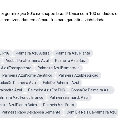
a germinação 80% na shopee brasil! Caixa com 100 unidades d
 armazenadas em câmara fria para garantir a viabilidade.
ulPNG
Palmeira AzulAltura
Palmeira AzulPlanta
Adubo ParaPalmeira Azul
Palmeira AzulRaiz
 AzulTransparente
Palmeira AzulBismarckia
Palmeira AzulNome Científico
Palmeira AzulDescrição
udasDe Palmeira Azul
FotoDe Palmeira Azul
almeira Azul
Palmeira AzulEm PNG
BonsaiDe Palmeira Azul
almeira AzulFundo Branco
PalmeiraBismarck Azul
eira AzulPlanta Baixa
Palmeia AzulFruto
Palmeira Rabo DeRaposa Semente
Com É a Raiz DaPalmeira Azul