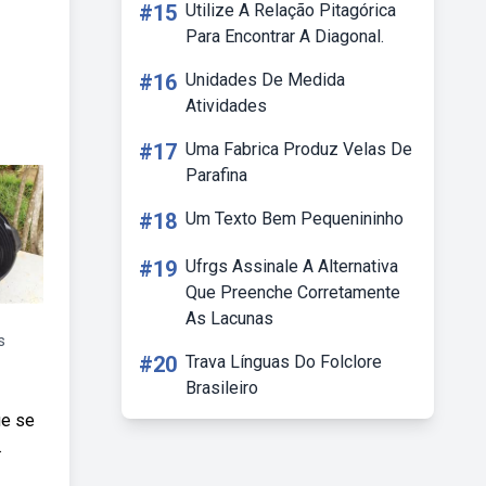
#15
Utilize A Relação Pitagórica
Para Encontrar A Diagonal.
#16
Unidades De Medida
Atividades
#17
Uma Fabrica Produz Velas De
Parafina
#18
Um Texto Bem Pequenininho
#19
Ufrgs Assinale A Alternativa
Que Preenche Corretamente
As Lacunas
s
#20
Trava Línguas Do Folclore
Brasileiro
ue se
.