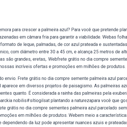
ora para crescer a palmeira azul? Para você que pretende plan
enadas em câmara fria para garantir a viabilidade. Webas folh
formato de leque, palmadas, de cor azul prateada e sustentadas
nico, com diâmetro entre 30 a 45 cm, e alcança 25 metros de altu
as são grandes, eretas,. Webfrete grátis no dia compre sement
 nossas incríveis ofertas e promoções em milhões de produtos.
a do envio. Frete grátis no dia compre semente palmeira azul parc
 aparece em diversos projetos de paisagismo. As palmeiras az
entes quanto. É considerada a rainha das palmeiras pela exuber
rckia nobilis#sítiogilsat plantando a naturezapara você que go
frete grátis no dia compre sementes palmeira azul parcelado sem
promoções em milhões de produtos. Webem meio a característica
ue dependendo da luz pode apresentar nuances azuis e prateada