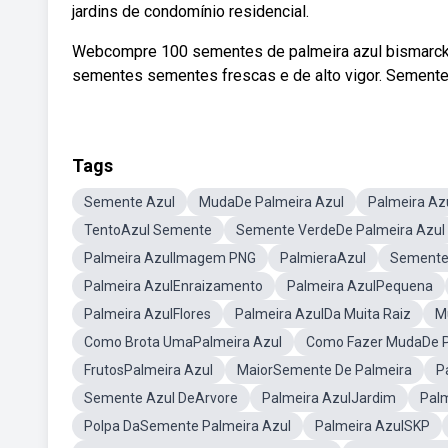
jardins de condomínio residencial.
Webcompre 100 sementes de palmeira azul bismarcki
sementes sementes frescas e de alto vigor. Sementes
Tags
Semente Azul
MudaDe Palmeira Azul
Palmeira Az
TentoAzul Semente
Semente VerdeDe Palmeira Azul
Palmeira AzulImagem PNG
PalmieraAzul
Semente
Palmeira AzulEnraizamento
Palmeira AzulPequena
Palmeira AzulFlores
Palmeira AzulDa Muita Raiz
M
Como Brota UmaPalmeira Azul
Como Fazer MudaDe P
FrutosPalmeira Azul
MaiorSemente De Palmeira
P
Semente Azul DeArvore
Palmeira AzulJardim
Palm
Polpa DaSemente Palmeira Azul
Palmeira AzulSKP