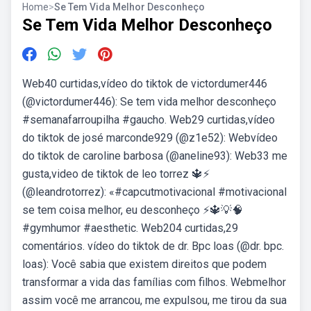
Home
>
Se Tem Vida Melhor Desconheço
Se Tem Vida Melhor Desconheço
Web40 curtidas,vídeo do tiktok de victordumer446
(@victordumer446): Se tem vida melhor desconheço
#semanafarroupilha #gaucho. Web29 curtidas,vídeo
do tiktok de josé marconde929 (@z1e52): Webvídeo
do tiktok de caroline barbosa (@aneline93): Web33 me
gusta,video de tiktok de leo torrez 🔱⚡️
(@leandrotorrez): «#capcutmotivacional #motivacional
se tem coisa melhor, eu desconheço ⚡️🔱💡🧠
#gymhumor #aesthetic. Web204 curtidas,29
comentários. vídeo do tiktok de dr. Bpc loas (@dr. bpc.
loas): Você sabia que existem direitos que podem
transformar a vida das famílias com filhos. Webmelhor
assim você me arrancou, me expulsou, me tirou da sua