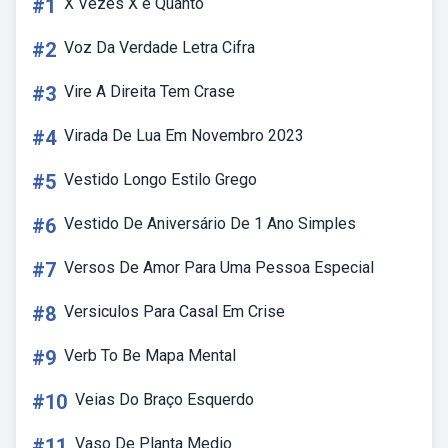
#1
X Vezes X é Quanto
#2
Voz Da Verdade Letra Cifra
#3
Vire A Direita Tem Crase
#4
Virada De Lua Em Novembro 2023
#5
Vestido Longo Estilo Grego
#6
Vestido De Aniversário De 1 Ano Simples
#7
Versos De Amor Para Uma Pessoa Especial
#8
Versiculos Para Casal Em Crise
#9
Verb To Be Mapa Mental
#10
Veias Do Braço Esquerdo
#11
Vaso De Planta Medio