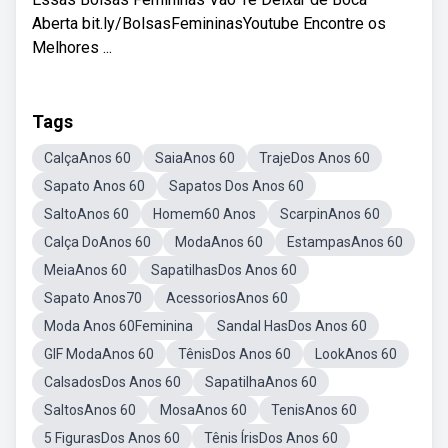
Aberta bit.ly/BolsasFemininasYoutube Encontre os
Melhores ...
Tags
CalçaAnos 60
SaiaAnos 60
TrajeDos Anos 60
Sapato Anos 60
Sapatos Dos Anos 60
SaltoAnos 60
Homem60 Anos
ScarpinAnos 60
Calça DoAnos 60
ModaAnos 60
EstampasAnos 60
MeiaAnos 60
SapatilhasDos Anos 60
Sapato Anos70
AcessoriosAnos 60
Moda Anos 60Feminina
Sandal HasDos Anos 60
GIF ModaAnos 60
TênisDos Anos 60
LookAnos 60
CalsadosDos Anos 60
SapatilhaAnos 60
SaltosAnos 60
MosaAnos 60
TenisAnos 60
5 FigurasDos Anos 60
Tênis ÍrisDos Anos 60