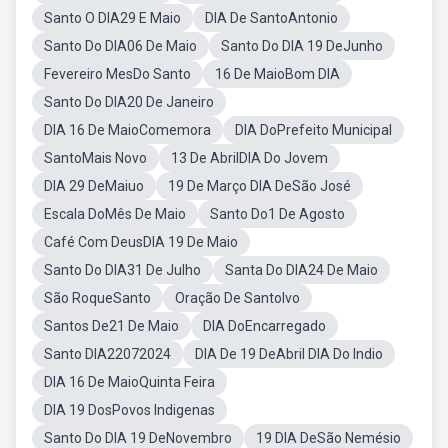
Santo O DIA29 E Maio
DIA De SantoAntonio
Santo Do DIA06 De Maio
Santo Do DIA 19 DeJunho
Fevereiro MesDo Santo
16 De MaioBom DIA
Santo Do DIA20 De Janeiro
DIA 16 De MaioComemora
DIA DoPrefeito Municipal
SantoMais Novo
13 De AbrilDIA Do Jovem
DIA 29 DeMaiuo
19 De Março DIA DeSão José
Escala DoMês De Maio
Santo Do1 De Agosto
Café Com DeusDIA 19 De Maio
Santo Do DIA31 De Julho
Santa Do DIA24 De Maio
São RoqueSanto
Oração De SantoIvo
Santos De21 De Maio
DIA DoEncarregado
Santo DIA22072024
DIA De 19 DeAbril DIA Do Indio
DIA 16 De MaioQuinta Feira
DIA 19 DosPovos Indigenas
Santo Do DIA 19 DeNovembro
19 DIA DeSão Nemésio