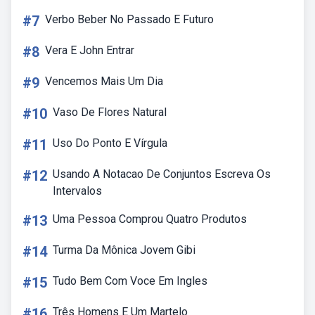
#7
Verbo Beber No Passado E Futuro
#8
Vera E John Entrar
#9
Vencemos Mais Um Dia
#10
Vaso De Flores Natural
#11
Uso Do Ponto E Vírgula
#12
Usando A Notacao De Conjuntos Escreva Os
Intervalos
#13
Uma Pessoa Comprou Quatro Produtos
#14
Turma Da Mônica Jovem Gibi
#15
Tudo Bem Com Voce Em Ingles
#16
Três Homens E Um Martelo