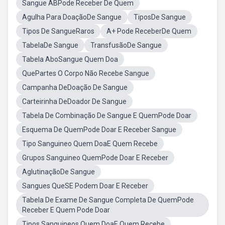
Sangue ABPode Receber De Quem
Agulha Para DoaçãoDe Sangue
TiposDe Sangue
Tipos De SangueRaros
A+ Pode ReceberDe Quem
TabelaDe Sangue
TransfusãoDe Sangue
Tabela AboSangue Quem Doa
QuePartes O Corpo Não Recebe Sangue
Campanha DeDoação De Sangue
Carteirinha DeDoador De Sangue
Tabela De Combinação De Sangue E QuemPode Doar
Esquema De QuemPode Doar E Receber Sangue
Tipo Sanguineo Quem DoaE Quem Recebe
Grupos Sanguineo QuemPode Doar E Receber
AglutinaçãoDe Sangue
Sangues QueSE Podem Doar E Receber
Tabela De Exame De Sangue Completa De QuemPode
Receber E Quem Pode Doar
Tipos Sanguineos Quem DoaE Quem Recebe