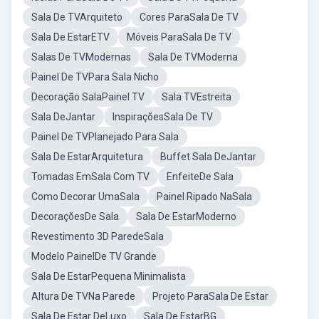
Sala De TVArquiteto
Cores ParaSala De TV
Sala De EstarETV
Móveis ParaSala De TV
Salas De TVModernas
Sala De TVModerna
Painel De TVPara Sala Nicho
Decoração SalaPainel TV
Sala TVEstreita
Sala DeJantar
InspiraçõesSala De TV
Painel De TVPlanejado Para Sala
Sala De EstarArquitetura
Buffet Sala DeJantar
Tomadas EmSala Com TV
EnfeiteDe Sala
Como Decorar UmaSala
Painel Ripado NaSala
DecoraçõesDe Sala
Sala De EstarModerno
Revestimento 3D ParedeSala
Modelo PainelDe TV Grande
Sala De EstarPequena Minimalista
Altura De TVNa Parede
Projeto ParaSala De Estar
Sala De Estar DeLuxo
Sala De EstarBG