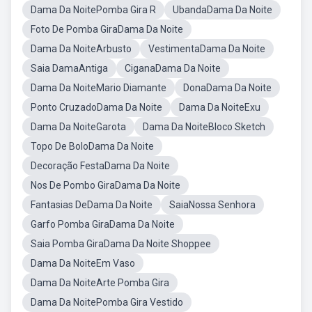
Dama Da NoitePomba Gira R
UbandaDama Da Noite
Foto De Pomba GiraDama Da Noite
Dama Da NoiteArbusto
VestimentaDama Da Noite
Saia DamaAntiga
CiganaDama Da Noite
Dama Da NoiteMario Diamante
DonaDama Da Noite
Ponto CruzadoDama Da Noite
Dama Da NoiteExu
Dama Da NoiteGarota
Dama Da NoiteBloco Sketch
Topo De BoloDama Da Noite
Decoração FestaDama Da Noite
Nos De Pombo GiraDama Da Noite
Fantasias DeDama Da Noite
SaiaNossa Senhora
Garfo Pomba GiraDama Da Noite
Saia Pomba GiraDama Da Noite Shoppee
Dama Da NoiteEm Vaso
Dama Da NoiteArte Pomba Gira
Dama Da NoitePomba Gira Vestido