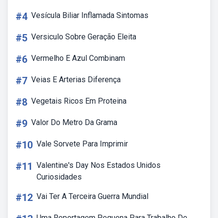
#4
Vesícula Biliar Inflamada Sintomas
#5
Versiculo Sobre Geração Eleita
#6
Vermelho E Azul Combinam
#7
Veias E Arterias Diferença
#8
Vegetais Ricos Em Proteina
#9
Valor Do Metro Da Grama
#10
Vale Sorvete Para Imprimir
#11
Valentine's Day Nos Estados Unidos
Curiosidades
#12
Vai Ter A Terceira Guerra Mundial
Uma Reportagem Pequena Para Trabalho De