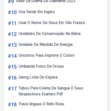
#9
Valor Da Grama Do Diamante 2023
#10
Uva Verde Em Ingles
#11
Usar O Nome De Deus Em Vão Frases
#12
Unidades De Conservação Na Bahia
#13
Unidade De Medida De Energia
#14
Unicórnio Para Imprimir E Colorir
#15
Umbanda Fotos De Orixas
#16
Uemg Lista De Espera
#17
Tubos Para Coleta De Sangue E Seus
Respectivos Exames Pdf
#18
Trava-línguas O Rato Roeu