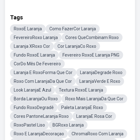
Tags
RoxoE Laranja
Como FazerCor Laranja
FevereiroRoxo Laranja
Cores QueCombinam Roxo
Laranja XRoxo Cor
Cor LaranjaCo Roxo
Fundo RoxoE Laranja
Fevereiro RoxoE Laranja PNG
CorDo Mês De Fevereiro
Laranja E RoxoForma Que Cor
LaranjaDegrade Roxo
Roxo Com LaranjaDa Que Cor
LaranjaVerde E Roxo
Look LaranjaE Azul
Textura RoxoE Laranja
Borda LaranjaOu Roxo
Roxo Mais LaranjaDa Que Cor
Fundo RoxoDegradê
Paleta LaranjaE Roxo
Cores PantoneLaranja Roxo
LaranjaE Rosa Cor
RoxoPastel Liso
BGRoxo Laranja
Roxo E LaranjaDecoraçao
ChromaRoxo Com Laranja