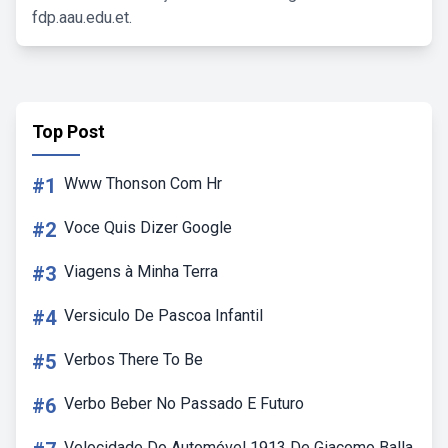
fdp.aau.edu.et.
Top Post
#1
Www Thonson Com Hr
#2
Voce Quis Dizer Google
#3
Viagens à Minha Terra
#4
Versiculo De Pascoa Infantil
#5
Verbos There To Be
#6
Verbo Beber No Passado E Futuro
Velocidade Do Automóvel 1913 De Giacomo Balla