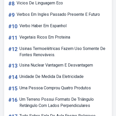
#8
Vicios De Linguagem Eco
#9
Verbos Em Ingles Passado Presente E Futuro
#10
Verbo Haber Em Espanhol
#11
Vegetais Ricos Em Proteina
#12
Usinas Termoelétricas Fazem Uso Somente De
Fontes Renováveis.
#13
Usina Nuclear Vantagem E Desvantagem
#14
Unidade De Medida Da Eletricidade
#15
Uma Pessoa Comprou Quatro Produtos
#16
Um Terreno Possui Formato De Triângulo
Retângulo Com Lados Perpendiculares
Tudo Sobre Sala De Aula Ensino Religioso