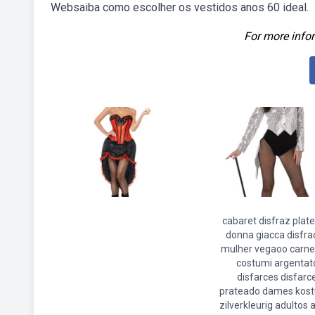
Websaiba como escolher os vestidos anos 60 ideal.
For more infor
cabaret disfraz plat
donna giacca disfra
mulher vegaoo carne
costumi argentat
disfarces disfarc
prateado dames kos
zilverkleurig adultos a