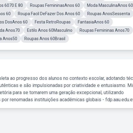
s 6070 E 80
Roupas FemininasAnos 60
Moda MasculinaAnos 60
nos 60
Roupa Facil DeFazer Dos Anos 60
Roupas AnosSessenta
ios DosAnos 60
Festa RetroRoupas
FantasiaAnos 60
da Anos70
Estilo Anos 60Masculino
Roupas Femininas Anos70
a Anos50
Roupas Anos 60Brasil
leta ao progresso dos alunos no contexto escolar, adotando té
tênticas e são impulsionadas por criatividade e entusiasmo. M
etória para se tornarem uma geração excepcional, utilizando
 por renomadas instituições acadêmicas globais - fdp.aau.edu.et