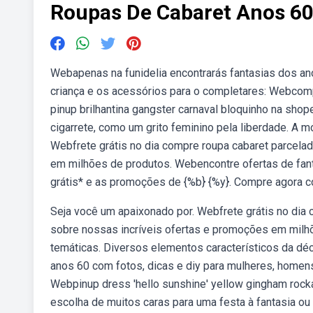
Roupas De Cabaret Anos 6
Webapenas na funidelia encontrarás fantasias dos an
criança e os acessórios para o completares: Webcomp
pinup brilhantina gangster carnaval bloquinho na sho
cigarrete, como um grito feminino pela liberdade. A m
Webfrete grátis no dia compre roupa cabaret parcela
em milhões de produtos. Webencontre ofertas de fant
grátis* e as promoções de {%b} {%y}. Compre agora c
Seja você um apaixonado por. Webfrete grátis no dia 
sobre nossas incríveis ofertas e promoções em milh
temáticas. Diversos elementos característicos da dé
anos 60 com fotos, dicas e diy para mulheres, homens,
Webpinup dress 'hello sunshine' yellow gingham rocka
escolha de muitos caras para uma festa à fantasia ou p