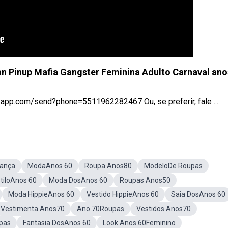
n Pinup Mafia Gangster Feminina Adulto Carnaval ano
tsapp.com/send?phone=5511962282467 Ou, se preferir, fale ...
iança
ModaAnos 60
Roupa Anos80
ModeloDe Roupas
tiloAnos 60
Moda DosAnos 60
Roupas Anos50
Moda HippieAnos 60
Vestido HippieAnos 60
Saia DosAnos 60
Vestimenta Anos70
Ano 70Roupas
Vestidos Anos70
pas
Fantasia DosAnos 60
Look Anos 60Feminino