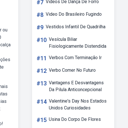
#7
Videos De Dança De Forro
#8
Video Do Brasileiro Fugindo
#9
Vestidos Infantil De Quadrilha
r ou
0
#10
Vesícula Biliar
 calça
Fisiologicamente Distendida
#11
Verbos Com Terminação Ir
oções
te
#12
Verbo Comer No Futuro
#13
Vantagens E Desvantagens
mais
Da Pilula Anticoncepcional
stas
#14
Valentine's Day Nos Estados
sias
Unidos Curiosidades
.
#15
Usina Do Corpo De Flores
o!