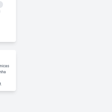
cnicas
inha
.