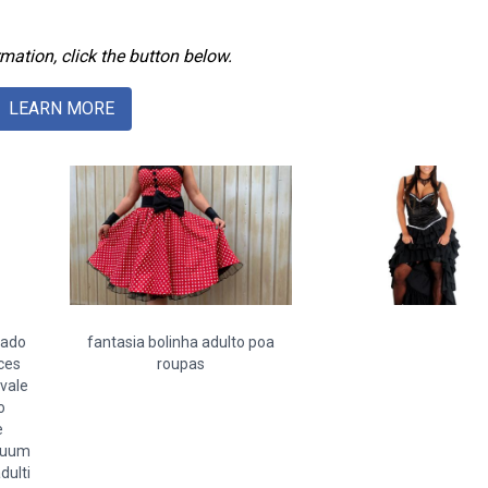
mation, click the button below.
LEARN MORE
eado
fantasia bolinha adulto poa
ces
roupas
vale
o
e
tuum
dulti