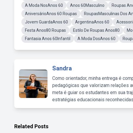
A Moda NosAnos 60
Anos 60Masculino
Roupas Ano
AniversárioAnos 60 Roupas
RoupasMasculinas Dos A
Jovem GuardaAnos 60
ArgentinaAnos 60
Acessor
Festa Anos80 Roupas
Estilo De Roupas Anos80
Mo
Fantasia Anos 60Infantil
A Moda DosAnos 60
Roup
Sandra
Como orientador, minha entrega é comp
pedagógicas que valorizam relações au
meta é guiar os estudantes em sua traj
estratégias educacionais reconhecidas
Related Posts