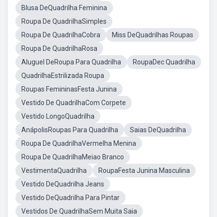
Blusa DeQuadrilha Feminina
Roupa De QuadrilhaSimples
Roupa De QuadrilhaCobra
Miss DeQuadrilhas Roupas
Roupa De QuadrilhaRosa
Aluguel DeRoupa Para Quadrilha
RoupaDec Quadrilha
QuadrilhaEstrilizada Roupa
Roupas FemininasFesta Junina
Vestido De QuadrilhaCom Corpete
Vestido LongoQuadrilha
AnápolisRoupas Para Quadrilha
Saias DeQuadrilha
Roupa De QuadrilhaVermelha Menina
Roupa De QuadrilhaMeiao Branco
VestimentaQuadrilha
RoupaFesta Junina Masculina
Vestido DeQuadrilha Jeans
Vestido DeQuadrilha Para Pintar
Vestidos De QuadrilhaSem Muita Saia