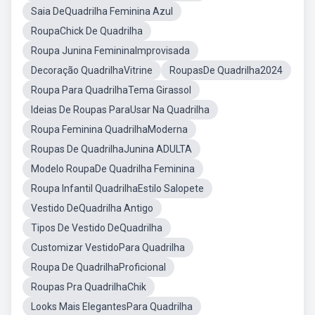
Saia DeQuadrilha Feminina Azul
RoupaChick De Quadrilha
Roupa Junina FemininaImprovisada
Decoração QuadrilhaVitrine
RoupasDe Quadrilha2024
Roupa Para QuadrilhaTema Girassol
Ideias De Roupas ParaUsar Na Quadrilha
Roupa Feminina QuadrilhaModerna
Roupas De QuadrilhaJunina ADULTA
Modelo RoupaDe Quadrilha Feminina
Roupa Infantil QuadrilhaEstilo Salopete
Vestido DeQuadrilha Antigo
Tipos De Vestido DeQuadrilha
Customizar VestidoPara Quadrilha
Roupa De QuadrilhaProficional
Roupas Pra QuadrilhaChik
Looks Mais ElegantesPara Quadrilha