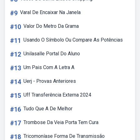
#9
Varal De Encaixar Na Janela
#10
Valor Do Metro Da Grama
#11
Usando O Símbolo Ou Compare As Potências
#12
Unilasalle Portal Do Aluno
#13
Um Pais Com A Letra A
#14
Uerj - Provas Anteriores
#15
Uff Transferência Externa 2024
#16
Tudo Que A De Melhor
#17
Trombose Da Veia Porta Tem Cura
#18
Tricomoníase Forma De Transmissão