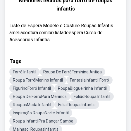
Melhores tecidos para forro de roupas
infantis
Liste de Espera Modele e Costure Roupas Infantis
ameliacostura.com.br/listadeespera Curso de
Acessórios Infantis: ...
Tags
Forró Infantil
Roupa De ForróFeminina Antiga
Roupa ForróMenino Infantil
FantasiaInfantil Forró
FigurinoForró Infantil
RoupaBlogueirinha Infantil
Roupa De ForróPara Meninos
FoliãoRoupa Infantil
RoupasModa Infantil
Folia RoupasInfantis
Inspiração RoupaNorte Infantil
Roupa InfantilPra Dançar Samba
Malhasol RoupasInfantis