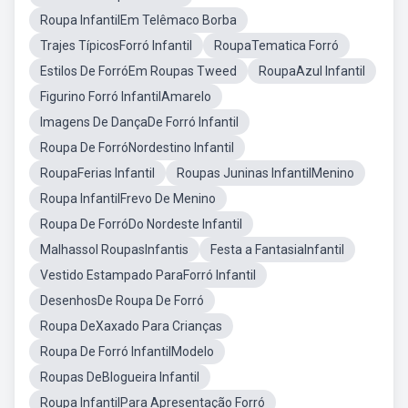
Roupa InfantilEm Telêmaco Borba
Trajes TípicosForró Infantil
RoupaTematica Forró
Estilos De ForróEm Roupas Tweed
RoupaAzul Infantil
Figurino Forró InfantilAmarelo
Imagens De DançaDe Forró Infantil
Roupa De ForróNordestino Infantil
RoupaFerias Infantil
Roupas Juninas InfantilMenino
Roupa InfantilFrevo De Menino
Roupa De ForróDo Nordeste Infantil
Malhassol RoupasInfantis
Festa a FantasiaInfantil
Vestido Estampado ParaForró Infantil
DesenhosDe Roupa De Forró
Roupa DeXaxado Para Crianças
Roupa De Forró InfantilModelo
Roupas DeBlogueira Infantil
Roupa InfantilPara Apresentação Forró