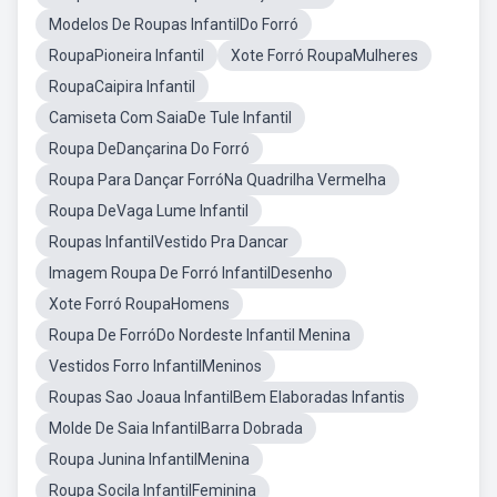
Modelos De Roupas InfantilDo Forró
RoupaPioneira Infantil
Xote Forró RoupaMulheres
RoupaCaipira Infantil
Camiseta Com SaiaDe Tule Infantil
Roupa DeDançarina Do Forró
Roupa Para Dançar ForróNa Quadrilha Vermelha
Roupa DeVaga Lume Infantil
Roupas InfantilVestido Pra Dancar
Imagem Roupa De Forró InfantilDesenho
Xote Forró RoupaHomens
Roupa De ForróDo Nordeste Infantil Menina
Vestidos Forro InfantilMeninos
Roupas Sao Joaua InfantilBem Elaboradas Infantis
Molde De Saia InfantilBarra Dobrada
Roupa Junina InfantilMenina
Roupa Socila InfantilFeminina