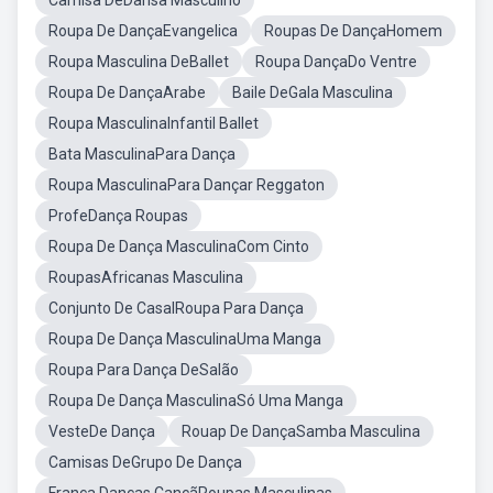
Camisa DeDansa Masculino
Roupa De DançaEvangelica
Roupas De DançaHomem
Roupa Masculina DeBallet
Roupa DançaDo Ventre
Roupa De DançaArabe
Baile DeGala Masculina
Roupa MasculinaInfantil Ballet
Bata MasculinaPara Dança
Roupa MasculinaPara Dançar Reggaton
ProfeDança Roupas
Roupa De Dança MasculinaCom Cinto
RoupasAfricanas Masculina
Conjunto De CasalRoupa Para Dança
Roupa De Dança MasculinaUma Manga
Roupa Para Dança DeSalão
Roupa De Dança MasculinaSó Uma Manga
VesteDe Dança
Rouap De DançaSamba Masculina
Camisas DeGrupo De Dança