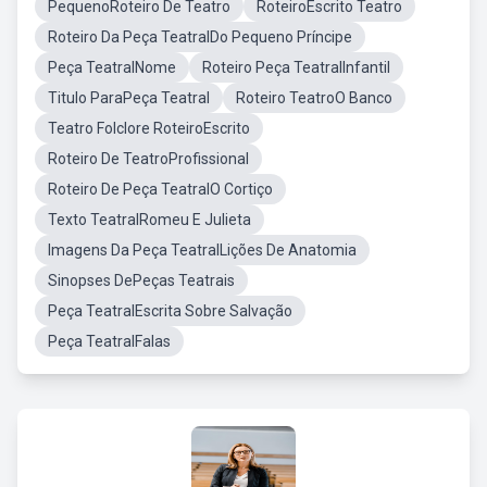
PequenoRoteiro De Teatro
RoteiroEscrito Teatro
Roteiro Da Peça TeatralDo Pequeno Príncipe
Peça TeatralNome
Roteiro Peça TeatralInfantil
Titulo ParaPeça Teatral
Roteiro TeatroO Banco
Teatro Folclore RoteiroEscrito
Roteiro De TeatroProfissional
Roteiro De Peça TeatralO Cortiço
Texto TeatralRomeu E Julieta
Imagens Da Peça TeatralLições De Anatomia
Sinopses DePeças Teatrais
Peça TeatralEscrita Sobre Salvação
Peça TeatralFalas