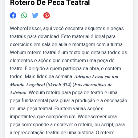
Roteiro De Peca Teatral
Webprofessor, aqui você encontra esquetes e peças
teatrais para download. Este material é ideal para
exercícios em sala de aula e montagem com a turma.
Webum roteiro teatral é um texto que detalha todos os
elementos e ações que constituem uma peça de
teatro. É dirigido a quem participa da obra, e contém
todos. Mais lidos da semana. 𝑨𝒅𝒓𝒊𝒂𝒏𝒐 𝑳𝒆𝒔𝒔𝒂 𝒆𝒎 𝒖𝒎
𝑴𝒖𝒏𝒅𝒐 𝑨𝒏𝒈𝒆𝒍𝒊𝒄𝒂𝒍 (𝑺𝒌𝒆𝒕𝒄𝒉 𝟑𝟕𝟒) (𝑬𝒖𝒔 𝒂𝒍𝒕𝒆𝒓𝒏𝒂𝒕𝒊𝒗𝒐𝒔 𝒅𝒆
𝑨𝒅𝒓𝒊𝒂𝒏𝒐. Webum roteiro para peça de teatro é uma
peça fundamental para guiar a produção e a encenação
de uma peça teatral. Existem várias seções
importantes que compõem um. Webescrever uma
peça corresponde a escrever o roteiro, ou script, para
a representação teatral de uma história. O roteiro