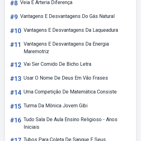
#8
Veia E Arteria Diferença
#9
Vantagens E Desvantagens Do Gás Natural
#10
Vantagens E Desvantagens Da Laqueadura
#11
Vantagens E Desvantagens Da Energia
Maremotriz
#12
Vai Ser Comido De Bicho Letra
#13
Usar O Nome De Deus Em Vão Frases
#14
Uma Competição De Matemática Consiste
#15
Turma Da Mônica Jovem Gibi
#16
Tudo Sala De Aula Ensino Religioso - Anos
Iniciais
#17
Tubos Para Coleta De Sangue E Seus