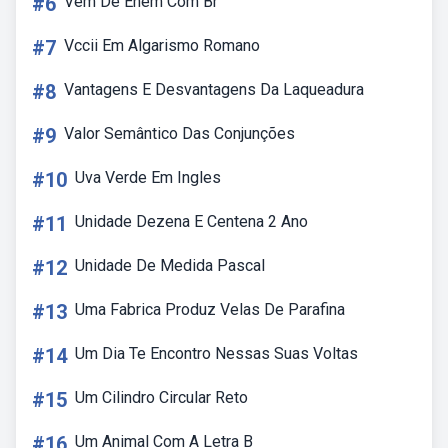
#6
Vem De Enem Com Br
#7
Vccii Em Algarismo Romano
#8
Vantagens E Desvantagens Da Laqueadura
#9
Valor Semântico Das Conjunções
#10
Uva Verde Em Ingles
#11
Unidade Dezena E Centena 2 Ano
#12
Unidade De Medida Pascal
#13
Uma Fabrica Produz Velas De Parafina
#14
Um Dia Te Encontro Nessas Suas Voltas
#15
Um Cilindro Circular Reto
#16
Um Animal Com A Letra B