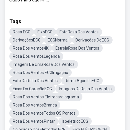
Tags
Rosa ECG
EixoECG
FotoRosa Dos Ventos
DerivaçõesECG
ECGNormal
Derivações DoECG
Rosa Dos Ventos4K
EstrelaRosa Dos Ventos
Rosa Dos VentosLegenda
Imagem De UmaRosa Dos Ventos
Rosa Dos Ventos ECGIrrigaçao
Foto DaRosa Dos Ventos
Ritmo AgonicoECG
Eixos Do CoraçãoECG
Imagens DeRosa Dos Ventos
Rosa Dos Ventos Eletrocardiograma
Rosa Dos VentosBranca
Rosa Dos VentosTodos OS Pontos
Rosa Dos VentosPintar
IsoeletricoECG
Colocação DosEletrodos ECG
Eixo ELÉTRICOECG