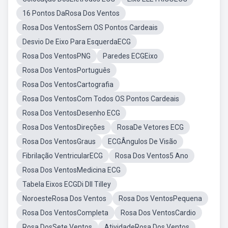
16 Pontos DaRosa Dos Ventos
Rosa Dos VentosSem OS Pontos Cardeais
Desvio De Eixo Para EsquerdaECG
Rosa Dos VentosPNG
Paredes ECGEixo
Rosa Dos VentosPortuguês
Rosa Dos VentosCartografia
Rosa Dos VentosCom Todos OS Pontos Cardeais
Rosa Dos VentosDesenho ECG
Rosa Dos VentosDireções
RosaDe Vetores ECG
Rosa Dos VentosGraus
ECGÂngulos De Visão
Fibrilação VentricularECG
Rosa Dos Ventos5 Ano
Rosa Dos VentosMedicina ECG
Tabela Eixos ECGDi DII Tilley
NoroesteRosa Dos Ventos
Rosa Dos VentosPequena
Rosa Dos VentosCompleta
Rosa Dos VentosCardio
Rosa DosSete Ventos
AtividadeRosa Dos Ventos