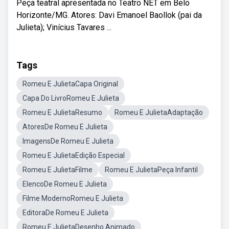
Peça teatral apresentada no Teatro NET em Belo
Horizonte/MG. Atores: Davi Emanoel Baollok (pai da
Julieta); Vinícius Tavares ...
Tags
Romeu E JulietaCapa Original
Capa Do LivroRomeu E Julieta
Romeu E JulietaResumo
Romeu E JulietaAdaptação
AtoresDe Romeu E Julieta
ImagensDe Romeu E Julieta
Romeu E JulietaEdição Especial
Romeu E JulietaFilme
Romeu E JulietaPeça Infantil
ElencoDe Romeu E Julieta
Filme ModernoRomeu E Julieta
EditoraDe Romeu E Julieta
Romeu E JulietaDesenho Animado