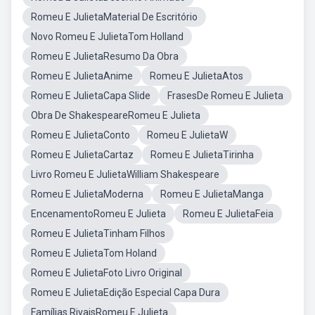
Romeu E JulietaMaterial De Escritório
Novo Romeu E JulietaTom Holland
Romeu E JulietaResumo Da Obra
Romeu E JulietaAnime
Romeu E JulietaAtos
Romeu E JulietaCapa Slide
FrasesDe Romeu E Julieta
Obra De ShakespeareRomeu E Julieta
Romeu E JulietaConto
Romeu E JulietaW
Romeu E JulietaCartaz
Romeu E JulietaTirinha
Livro Romeu E JulietaWilliam Shakespeare
Romeu E JulietaModerna
Romeu E JulietaManga
EncenamentoRomeu E Julieta
Romeu E JulietaFeia
Romeu E JulietaTinham Filhos
Romeu E JulietaTom Holand
Romeu E JulietaFoto Livro Original
Romeu E JulietaEdição Especial Capa Dura
Famílias RivaisRomeu E Julieta