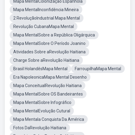
Mapa MentalColonização Espanhola
Mapa MentalInconfidência Mineira
2 RevoluçãoIndustrial Mapa Mental
Revolução CubanaMapa Mental
Mapa MentalSobre a República Oligárquica
Mapa MentalSobre O Período Joanino
Atividades Sobre aRevolução Haitiana
Charge Sobre aRevolução Haitiana
Brasil HolandêsMapa Mental
FarroupilhaMapa Mental
Era NapoleonicaMapa Mental Desenho
Mapa ConceitualRevolução Haitiana
Mapa MentalSobre OS Bandeirantes
Mapa MentalSobre Infográfico
Mapa MentalEvolução Cutural
Mapa Mentala Conquista Da América
Fotos DaRevolução Haitiana