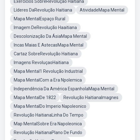
Exercícios SobreRevolução Haitiana
Líderes DaRevolução Haitiana
AtividadeMapa Mental
Mapa MentalEspaço Rural
Imagem DeRevolução Haaitiana
Descolonização Da ÁsiaMapa Mental
Incas Maias E AstecasMapa Mental
Cartaz SobreRevolução Haitiana
Imagens RevoluçaoHaitiana
Mapa Mental1 Revolução Industrial
Mapa MentalCom a Era Npolemica
Independência Da América EspanholaMapa Mental
Mapa MentalDe 1822
Revolução HaitianaImagnes
Mapa MentalDo Imperio Napoleonico
Revolução HaitianaLinha Do Tempo
Map MentalSobre Era Napoleonica
Revolução HaitianaPlano De Fundo