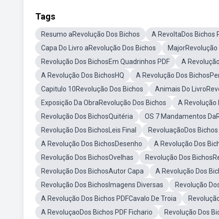
Tags
Resumo aRevolução Dos Bichos
A RevoltaDos Bichos 
Capa Do Livro aRevolução Dos Bichos
MajorRevolução 
Revolução Dos BichosEm Quadrinhos PDF
A Revolução
A Revolução Dos BichosHQ
A Revolução Dos BichosP
Capitulo 10Revolução Dos Bichos
Animais Do LivroRev
Exposição Da ObraRevolução Dos Bichos
A Revolução 
Revolução Dos BichosQuitéria
OS 7 Mandamentos DaR
Revolução Dos BichosLeis Final
RevoluaçãoDos Bichos
A Revolução Dos BichosDesenho
A Revolução Dos Bi
Revolução Dos BichosOvelhas
Revolução Dos BichosR
Revolução Dos BichosAutor Capa
A Revolução Dos Bic
Revolução Dos BichosImagens Diversas
Revolução Do
A Revolução Dos Bichos PDFCavalo De Troia
Revolução
A RevoluçaoDos Bichos PDF Fichario
Revolução Dos Bi