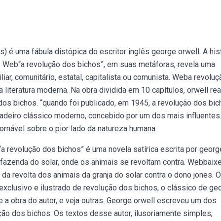
 é uma fábula distópica do escritor inglês george orwell. A his
s. Web“a revolução dos bichos”, em suas metáforas, revela uma
liar, comunitário, estatal, capitalista ou comunista. Weba revoluç
iteratura moderna. Na obra dividida em 10 capítulos, orwell rea
 dos bichos. “quando foi publicado, em 1945, a revolução dos bi
rdadeiro clássico moderno, concebido por um dos mais influentes
ornável sobre o pior lado da natureza humana.
a revolução dos bichos” é uma novela satírica escrita por georg
a fazenda do solar, onde os animais se revoltam contra. Webbaix
 da revolta dos animais da granja do solar contra o dono jones. O 
clusivo e ilustrado de revolução dos bichos, o clássico de ge
 e a obra do autor, e veja outras. George orwell escreveu um dos
ução dos bichos. Os textos desse autor, ilusoriamente simples,