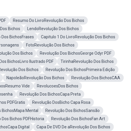
PDF
Resumo Do LivroRevolução Dos Bichos
Dos Bichos
LendoRevolução Dos Bichos
 Dos BichosFrases
Capitulo 1 Do LivroRevolução Dos Bichos
ersonagens
FotoRevolução Dos Bichos
olução Dos Bichos
Revolução Dos BichosGeorge Odyr PDF
Dos BichosLivro Ilustrado PDF
TirinhaRevolução Dos Bichos
evolução Dos Bichos
Revolução Dos BichosPrimeira Edição
NapoleãoRevolução Dos Bichos
Revolução Dos BichosCAA
chosResumo Vide
RevolucoesDos Bichos
esenha
Revolução Dos BichosCapa Preta
hos PDFGratis
Revolução DosBicho Capa Rosa
s BichosMapa Mental
Revolução Dos BichosSansão
 Dos Bichos PDFHistoria
Revolução Dos BichosFan Art
chosCapa Digital
Capa De DVD De aRevolução Dos Bichos