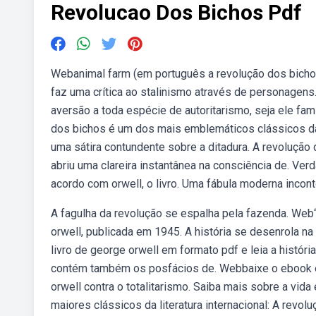
Revolucao Dos Bichos Pdf
Webanimal farm (em português a revolução dos bichos)
faz uma crítica ao stalinismo através de personagen
aversão a toda espécie de autoritarismo, seja ele fami
dos bichos é um dos mais emblemáticos clássicos da l
uma sátira contundente sobre a ditadura. A revolução
abriu uma clareira instantânea na consciência de. Ve
acordo com orwell, o livro. Uma fábula moderna incont
A fagulha da revolução se espalha pela fazenda. Web“
orwell, publicada em 1945. A história se desenrola n
livro de george orwell em formato pdf e leia a história
contém também os posfácios de. Webbaixe o ebook ex
orwell contra o totalitarismo. Saiba mais sobre a vida
maiores clássicos da literatura internacional: A revol