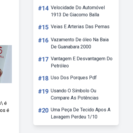
#14
Velocidade Do Automóvel
1913 De Giacomo Balla
#15
Veias E Arterias Das Pernas
#16
Vazamento De óleo Na Baia
De Guanabara 2000
#17
Vantagem E Desvantagem Do
Petróleo
#18
Uso Dos Porques Pdf
#19
Usando O Símbolo Ou
Compare As Potências
s\ é
#20
Uma Peça De Tecido Apos A
hos é
Lavagem Perdeu 1/10