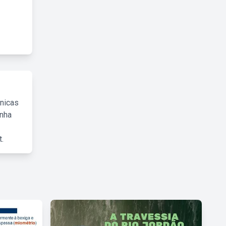
cnicas
inha
.