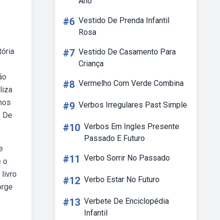
Ano
#6
Vestido De Prenda Infantil
Rosa
tória
#7
Vestido De Casamento Para
Criança
ão
#8
Vermelho Com Verde Combina
liza
chos
#9
Verbos Irregulares Past Simple
. De
#10
Verbos Em Ingles Presente
Passado E Futuro
e
#11
Verbo Sorrir No Passado
e o
livro
#12
Verbo Estar No Futuro
orge
#13
Verbete De Enciclopédia
Infantil