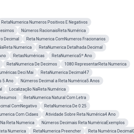
RetaNumerica Numeros Positivos E Negativos
tesimos
Números RacionaisReta Numérica
o Decimal
Reta Numerica ComNumeros Fracionarios
NaReta Numerica
RetaNumerica Detalhada Decimal
Ano
RetasNuméricas
RetaNumerica5º Ano
RetaNumerica De Decimos
1080 RepresentarReta Numerica
méricas Deci Mai
RetaNumerica Decimal47
s 5 Ano
Números Decimal a Reta Numérica5 Anos
l
Localização NaReta Numérica
aResumos
RetaNumerica Natural Com Letra
ecimal ComNegativo
RetaNumerica De 0 25
merica Com Cidaes
Atividade Sobre Reta Numérica4 Ano
 Na Reta Numerica
Números Decimais Reta NuméricaExemplos
eta Numerica
RetaNumerica Preencher
Reta Numérica Decimal0