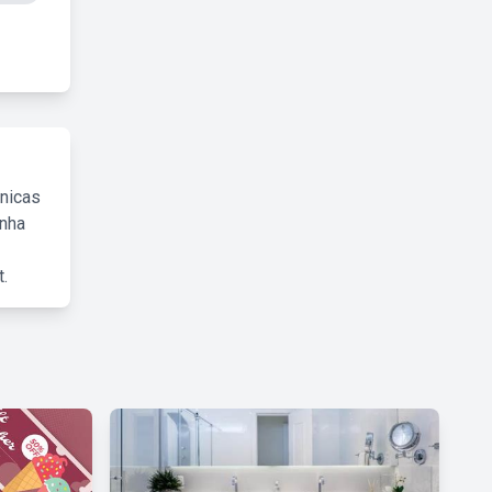
cnicas
inha
.