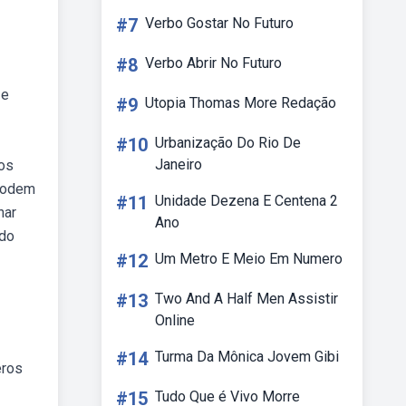
#7
Verbo Gostar No Futuro
#8
Verbo Abrir No Futuro
 e
#9
Utopia Thomas More Redação
#10
Urbanização Do Rio De
Janeiro
ros
 podem
#11
Unidade Dezena E Centena 2
nar
Ano
 do
#12
Um Metro E Meio Em Numero
#13
Two And A Half Men Assistir
Online
#14
Turma Da Mônica Jovem Gibi
eros
#15
Tudo Que é Vivo Morre