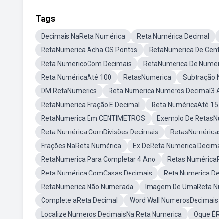
Tags
Decimais NaReta Numérica
Reta Numérica Decimal
RetaNumerica Acha OS Pontos
RetaNumerica De Cen
Reta NumericoCom Decimais
RetaNumerica De Numer
Reta NuméricaAté 100
RetasNumerica
Subtração 
DM RetaNumerics
Reta Numerica Numeros Decimal3 
RetaNumerica Fração E Decimal
Reta NuméricaAté 15
RetaNumerica Em CENTIMETROS
Exemplo De RetasNu
Reta Numérica ComDivisões Decimais
RetasNumérica
Frações NaReta Numérica
Ex DeReta Numerica Decima
RetaNumerica Para Completar 4 Ano
Retas Numéric
Reta Numérica ComCasas Decimais
Reta Numerica D
RetaNumerica Não Numerada
Imagem De UmaReta Nu
Complete aReta Decimal
Word Wall NumerosDecimais
Localize Numeros DecimaisNa Reta Numerica
Oque ÉR