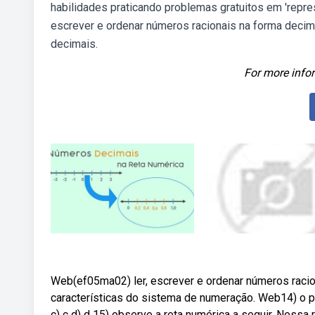
habilidades praticando problemas gratuitos em 'repre
escrever e ordenar números racionais na forma decima
decimais.
For more infor
Web(ef05ma02) ler, escrever e ordenar números raci
características do sistema de numeração. Web14) o po
c) c d) d 15) observe a reta numérica a seguir. Nessa