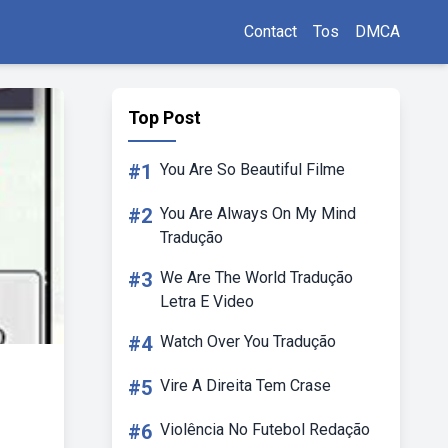
Contact
Tos
DMCA
Top Post
#1
You Are So Beautiful Filme
#2
You Are Always On My Mind
Tradução
#3
We Are The World Tradução
Letra E Video
#4
Watch Over You Tradução
#5
Vire A Direita Tem Crase
#6
Violência No Futebol Redação