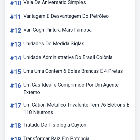
#10
Vela De Aniversário Simples
#11
Vantagem E Desvantagem Do Petróleo
#12
Van Gogh Pintura Mais Famosa
#13
Unidades De Medida Siglas
#14
Unidade Administrativa Do Brasil Colônia
#15
Uma Urna Contem 6 Bolas Brancas E 4 Pretas
#16
Um Gas Ideal é Comprimido Por Um Agente
Externo
#17
Um Cátion Metálico Trivalente Tem 76 Elétrons E
118 Nêutrons
#18
Tratado De Fisiologia Guyton
#19
Transformar Raiz Em Potencia